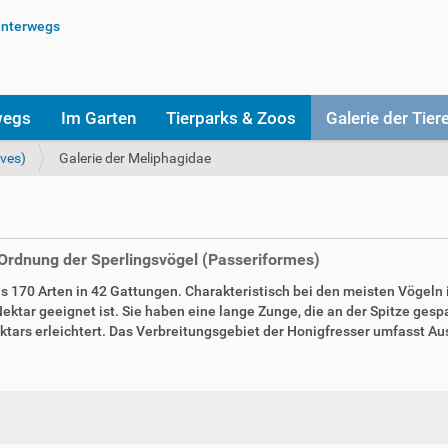
wegs
Im Garten
Tierparks & Zoos
Galerie der Tier
Aves)
Galerie der Meliphagidae
r Ordnung der Sperlingsvögel (Passeriformes)
ls 170 Arten in 42 Gattungen. Charakteristisch bei den meisten Vögeln
ar geeignet ist. Sie haben eine lange Zunge, die an der Spitze gespal
tars erleichtert. Das Verbreitungsgebiet der Honigfresser umfasst Au