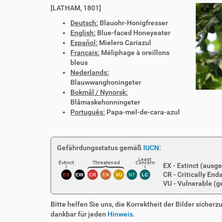
[LATHAM, 1801]
Deutsch:
Blauohr-Honigfresser
English:
Blue-faced Honeyeater
Español:
Mielero Cariazul
Français:
Méliphage à oreillons
bleus
Nederlands:
Blauwwanghoningeter
Bokmål / Nynorsk:
Blåmaskehonningeter
Português:
Papa-mel-de-cara-azul
Gefährdungsstatus gemäß
IUCN
:
EX - Extinct (ausge
CR - Critically En
VU - Vulnerable (g
Bitte helfen Sie uns, die Korrektheit der Bilder sicher
dankbar für jeden
Hinweis
.