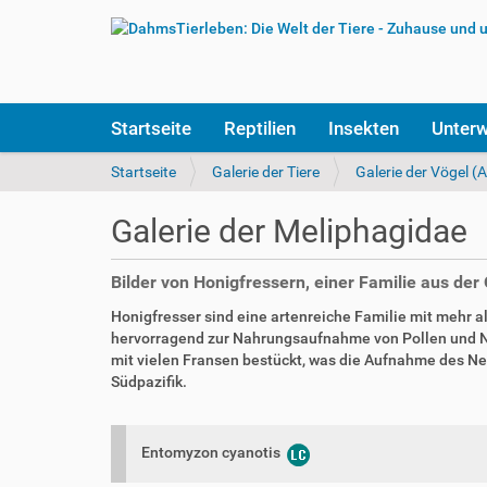
S
Startseite
Reptilien
Insekten
Unter
e
k
S
Startseite
Galerie der Tiere
Galerie der Vögel (
t
i
i
e
Galerie der Meliphagidae
o
s
n
i
e
n
Bilder von Honigfressern, einer Familie aus de
n
d
Honigfresser sind eine artenreiche Familie mit mehr a
h
hervorragend zur Nahrungsaufnahme von Pollen und Nekt
i
mit vielen Fransen bestückt, was die Aufnahme des Nek
e
Südpazifik.
r
:
Entomyzon cyanotis