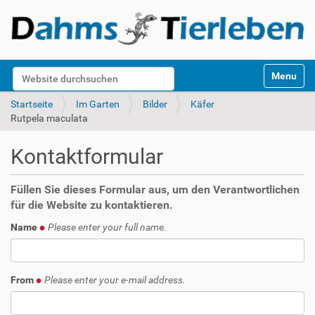
S
Website durchsuchen
Toggle na
e
k
Erweiterte Suche…
Startseite
Im Garten
Bilder
Käfer
t
Rutpela maculata
i
o
Kontaktformular
n
e
n
Füllen Sie dieses Formular aus, um den Verantwortlichen
für die Website zu kontaktieren.
Name
Please enter your full name.
From
Please enter your e-mail address.