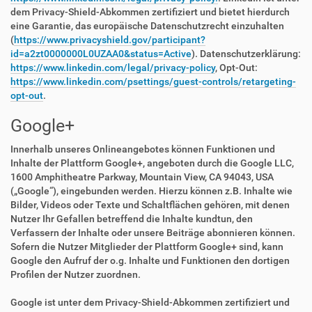
dem Privacy-Shield-Abkommen zertifiziert und bietet hierdurch
eine Garantie, das europäische Datenschutzrecht einzuhalten
(
https://www.privacyshield.gov/participant?
id=a2zt0000000L0UZAA0&status=Active
). Datenschutzerklärung:
https://www.linkedin.com/legal/privacy-policy
, Opt-Out:
https://www.linkedin.com/psettings/guest-controls/retargeting-
opt-out
.
Google+
Innerhalb unseres Onlineangebotes können Funktionen und
Inhalte der Plattform Google+, angeboten durch die Google LLC,
1600 Amphitheatre Parkway, Mountain View, CA 94043, USA
(„Google“), eingebunden werden. Hierzu können z.B. Inhalte wie
Bilder, Videos oder Texte und Schaltflächen gehören, mit denen
Nutzer Ihr Gefallen betreffend die Inhalte kundtun, den
Verfassern der Inhalte oder unsere Beiträge abonnieren können.
Sofern die Nutzer Mitglieder der Plattform Google+ sind, kann
Google den Aufruf der o.g. Inhalte und Funktionen den dortigen
Profilen der Nutzer zuordnen.
Google ist unter dem Privacy-Shield-Abkommen zertifiziert und