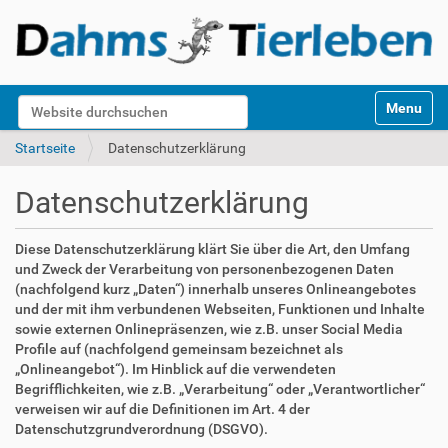
S
Website durchsuchen
Toggle na
e
k
Erweiterte Suche…
Startseite
Datenschutzerklärung
t
i
Datenschutzerklärung
o
n
e
Diese Datenschutzerklärung klärt Sie über die Art, den Umfang
n
und Zweck der Verarbeitung von personenbezogenen Daten
(nachfolgend kurz „Daten“) innerhalb unseres Onlineangebotes
und der mit ihm verbundenen Webseiten, Funktionen und Inhalte
sowie externen Onlinepräsenzen, wie z.B. unser Social Media
Profile auf (nachfolgend gemeinsam bezeichnet als
„Onlineangebot“). Im Hinblick auf die verwendeten
Begrifflichkeiten, wie z.B. „Verarbeitung“ oder „Verantwortlicher“
verweisen wir auf die Definitionen im Art. 4 der
Datenschutzgrundverordnung (DSGVO).