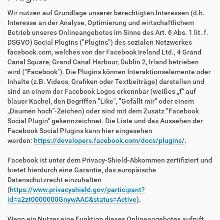
Wir nutzen auf Grundlage unserer berechtigten Interessen (d.h.
Interesse an der Analyse, Optimierung und wirtschaftlichem
Betrieb unseres Onlineangebotes im Sinne des Art. 6 Abs. 1 lit. f.
DSGVO) Social Plugins ("Plugins") des sozialen Netzwerkes
facebook.com, welches von der Facebook Ireland Ltd., 4 Grand
Canal Square, Grand Canal Harbour, Dublin 2, Irland betrieben
wird ("Facebook"). Die Plugins können Interaktionselemente oder
Inhalte (z.B. Videos, Grafiken oder Textbeiträge) darstellen und
sind an einem der Facebook Logos erkennbar (weißes „f“ auf
blauer Kachel, den Begriffen "Like", "Gefällt mir" oder einem
„Daumen hoch“-Zeichen) oder sind mit dem Zusatz "Facebook
Social Plugin" gekennzeichnet. Die Liste und das Aussehen der
Facebook Social Plugins kann hier eingesehen
werden:
https://developers.facebook.com/docs/plugins/
.
Facebook ist unter dem Privacy-Shield-Abkommen zertifiziert und
bietet hierdurch eine Garantie, das europäische
Datenschutzrecht einzuhalten
(
https://www.privacyshield.gov/participant?
id=a2zt0000000GnywAAC&status=Active
).
Wenn ein Nutzer eine Funktion dieses Onlineangebotes aufruft,