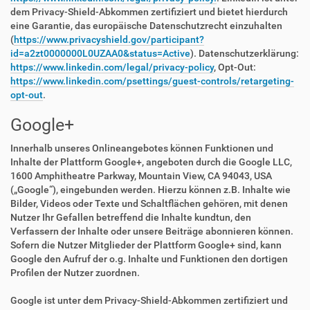
dem Privacy-Shield-Abkommen zertifiziert und bietet hierdurch
eine Garantie, das europäische Datenschutzrecht einzuhalten
(
https://www.privacyshield.gov/participant?
id=a2zt0000000L0UZAA0&status=Active
). Datenschutzerklärung:
https://www.linkedin.com/legal/privacy-policy
, Opt-Out:
https://www.linkedin.com/psettings/guest-controls/retargeting-
opt-out
.
Google+
Innerhalb unseres Onlineangebotes können Funktionen und
Inhalte der Plattform Google+, angeboten durch die Google LLC,
1600 Amphitheatre Parkway, Mountain View, CA 94043, USA
(„Google“), eingebunden werden. Hierzu können z.B. Inhalte wie
Bilder, Videos oder Texte und Schaltflächen gehören, mit denen
Nutzer Ihr Gefallen betreffend die Inhalte kundtun, den
Verfassern der Inhalte oder unsere Beiträge abonnieren können.
Sofern die Nutzer Mitglieder der Plattform Google+ sind, kann
Google den Aufruf der o.g. Inhalte und Funktionen den dortigen
Profilen der Nutzer zuordnen.
Google ist unter dem Privacy-Shield-Abkommen zertifiziert und