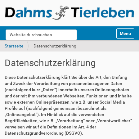
S
Website durchsuchen
Toggle na
e
k
Erweiterte Suche…
Startseite
Datenschutzerklärung
t
i
Datenschutzerklärung
o
n
e
Diese Datenschutzerklärung klärt Sie über die Art, den Umfang
n
und Zweck der Verarbeitung von personenbezogenen Daten
(nachfolgend kurz „Daten“) innerhalb unseres Onlineangebotes
und der mit ihm verbundenen Webseiten, Funktionen und Inhalte
sowie externen Onlinepräsenzen, wie z.B. unser Social Media
Profile auf (nachfolgend gemeinsam bezeichnet als
„Onlineangebot“). Im Hinblick auf die verwendeten
Begrifflichkeiten, wie z.B. „Verarbeitung“ oder „Verantwortlicher“
verweisen wir auf die Definitionen im Art. 4 der
Datenschutzgrundverordnung (DSGVO).