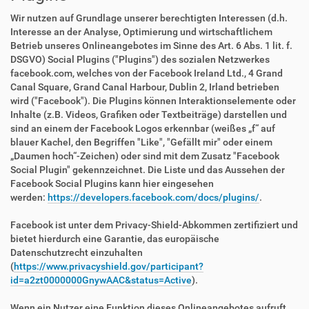
Wir nutzen auf Grundlage unserer berechtigten Interessen (d.h.
Interesse an der Analyse, Optimierung und wirtschaftlichem
Betrieb unseres Onlineangebotes im Sinne des Art. 6 Abs. 1 lit. f.
DSGVO) Social Plugins ("Plugins") des sozialen Netzwerkes
facebook.com, welches von der Facebook Ireland Ltd., 4 Grand
Canal Square, Grand Canal Harbour, Dublin 2, Irland betrieben
wird ("Facebook"). Die Plugins können Interaktionselemente oder
Inhalte (z.B. Videos, Grafiken oder Textbeiträge) darstellen und
sind an einem der Facebook Logos erkennbar (weißes „f“ auf
blauer Kachel, den Begriffen "Like", "Gefällt mir" oder einem
„Daumen hoch“-Zeichen) oder sind mit dem Zusatz "Facebook
Social Plugin" gekennzeichnet. Die Liste und das Aussehen der
Facebook Social Plugins kann hier eingesehen
werden:
https://developers.facebook.com/docs/plugins/
.
Facebook ist unter dem Privacy-Shield-Abkommen zertifiziert und
bietet hierdurch eine Garantie, das europäische
Datenschutzrecht einzuhalten
(
https://www.privacyshield.gov/participant?
id=a2zt0000000GnywAAC&status=Active
).
Wenn ein Nutzer eine Funktion dieses Onlineangebotes aufruft,