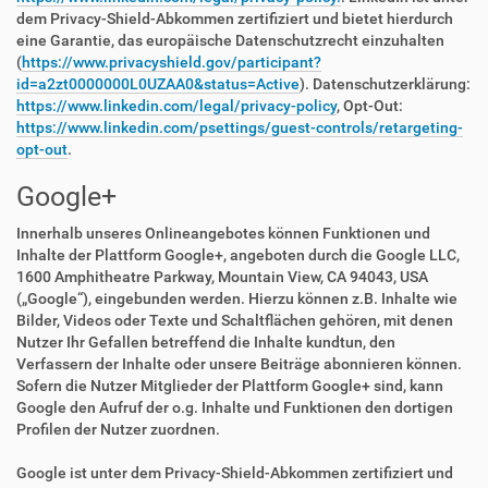
dem Privacy-Shield-Abkommen zertifiziert und bietet hierdurch
eine Garantie, das europäische Datenschutzrecht einzuhalten
(
https://www.privacyshield.gov/participant?
id=a2zt0000000L0UZAA0&status=Active
). Datenschutzerklärung:
https://www.linkedin.com/legal/privacy-policy
, Opt-Out:
https://www.linkedin.com/psettings/guest-controls/retargeting-
opt-out
.
Google+
Innerhalb unseres Onlineangebotes können Funktionen und
Inhalte der Plattform Google+, angeboten durch die Google LLC,
1600 Amphitheatre Parkway, Mountain View, CA 94043, USA
(„Google“), eingebunden werden. Hierzu können z.B. Inhalte wie
Bilder, Videos oder Texte und Schaltflächen gehören, mit denen
Nutzer Ihr Gefallen betreffend die Inhalte kundtun, den
Verfassern der Inhalte oder unsere Beiträge abonnieren können.
Sofern die Nutzer Mitglieder der Plattform Google+ sind, kann
Google den Aufruf der o.g. Inhalte und Funktionen den dortigen
Profilen der Nutzer zuordnen.
Google ist unter dem Privacy-Shield-Abkommen zertifiziert und