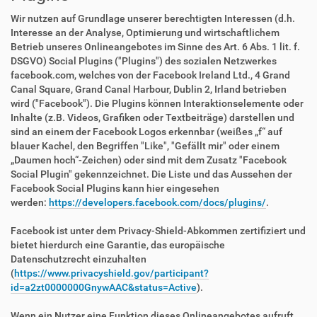
Wir nutzen auf Grundlage unserer berechtigten Interessen (d.h.
Interesse an der Analyse, Optimierung und wirtschaftlichem
Betrieb unseres Onlineangebotes im Sinne des Art. 6 Abs. 1 lit. f.
DSGVO) Social Plugins ("Plugins") des sozialen Netzwerkes
facebook.com, welches von der Facebook Ireland Ltd., 4 Grand
Canal Square, Grand Canal Harbour, Dublin 2, Irland betrieben
wird ("Facebook"). Die Plugins können Interaktionselemente oder
Inhalte (z.B. Videos, Grafiken oder Textbeiträge) darstellen und
sind an einem der Facebook Logos erkennbar (weißes „f“ auf
blauer Kachel, den Begriffen "Like", "Gefällt mir" oder einem
„Daumen hoch“-Zeichen) oder sind mit dem Zusatz "Facebook
Social Plugin" gekennzeichnet. Die Liste und das Aussehen der
Facebook Social Plugins kann hier eingesehen
werden:
https://developers.facebook.com/docs/plugins/
.
Facebook ist unter dem Privacy-Shield-Abkommen zertifiziert und
bietet hierdurch eine Garantie, das europäische
Datenschutzrecht einzuhalten
(
https://www.privacyshield.gov/participant?
id=a2zt0000000GnywAAC&status=Active
).
Wenn ein Nutzer eine Funktion dieses Onlineangebotes aufruft,