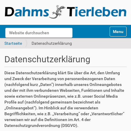
S
Website durchsuchen
Toggle na
e
k
Erweiterte Suche…
Startseite
Datenschutzerklärung
t
i
Datenschutzerklärung
o
n
e
Diese Datenschutzerklärung klärt Sie über die Art, den Umfang
n
und Zweck der Verarbeitung von personenbezogenen Daten
(nachfolgend kurz „Daten“) innerhalb unseres Onlineangebotes
und der mit ihm verbundenen Webseiten, Funktionen und Inhalte
sowie externen Onlinepräsenzen, wie z.B. unser Social Media
Profile auf (nachfolgend gemeinsam bezeichnet als
„Onlineangebot“). Im Hinblick auf die verwendeten
Begrifflichkeiten, wie z.B. „Verarbeitung“ oder „Verantwortlicher“
verweisen wir auf die Definitionen im Art. 4 der
Datenschutzgrundverordnung (DSGVO).