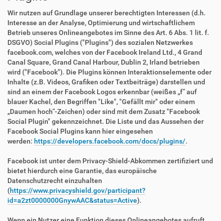
Wir nutzen auf Grundlage unserer berechtigten Interessen (d.h.
Interesse an der Analyse, Optimierung und wirtschaftlichem
Betrieb unseres Onlineangebotes im Sinne des Art. 6 Abs. 1 lit. f.
DSGVO) Social Plugins ("Plugins") des sozialen Netzwerkes
facebook.com, welches von der Facebook Ireland Ltd., 4 Grand
Canal Square, Grand Canal Harbour, Dublin 2, Irland betrieben
wird ("Facebook"). Die Plugins können Interaktionselemente oder
Inhalte (z.B. Videos, Grafiken oder Textbeiträge) darstellen und
sind an einem der Facebook Logos erkennbar (weißes „f“ auf
blauer Kachel, den Begriffen "Like", "Gefällt mir" oder einem
„Daumen hoch“-Zeichen) oder sind mit dem Zusatz "Facebook
Social Plugin" gekennzeichnet. Die Liste und das Aussehen der
Facebook Social Plugins kann hier eingesehen
werden:
https://developers.facebook.com/docs/plugins/
.
Facebook ist unter dem Privacy-Shield-Abkommen zertifiziert und
bietet hierdurch eine Garantie, das europäische
Datenschutzrecht einzuhalten
(
https://www.privacyshield.gov/participant?
id=a2zt0000000GnywAAC&status=Active
).
Wenn ein Nutzer eine Funktion dieses Onlineangebotes aufruft,