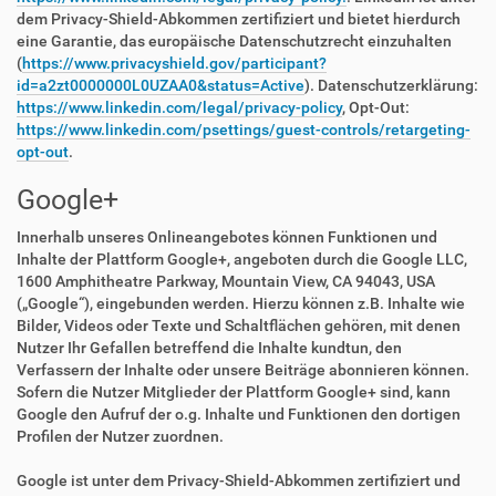
dem Privacy-Shield-Abkommen zertifiziert und bietet hierdurch
eine Garantie, das europäische Datenschutzrecht einzuhalten
(
https://www.privacyshield.gov/participant?
id=a2zt0000000L0UZAA0&status=Active
). Datenschutzerklärung:
https://www.linkedin.com/legal/privacy-policy
, Opt-Out:
https://www.linkedin.com/psettings/guest-controls/retargeting-
opt-out
.
Google+
Innerhalb unseres Onlineangebotes können Funktionen und
Inhalte der Plattform Google+, angeboten durch die Google LLC,
1600 Amphitheatre Parkway, Mountain View, CA 94043, USA
(„Google“), eingebunden werden. Hierzu können z.B. Inhalte wie
Bilder, Videos oder Texte und Schaltflächen gehören, mit denen
Nutzer Ihr Gefallen betreffend die Inhalte kundtun, den
Verfassern der Inhalte oder unsere Beiträge abonnieren können.
Sofern die Nutzer Mitglieder der Plattform Google+ sind, kann
Google den Aufruf der o.g. Inhalte und Funktionen den dortigen
Profilen der Nutzer zuordnen.
Google ist unter dem Privacy-Shield-Abkommen zertifiziert und