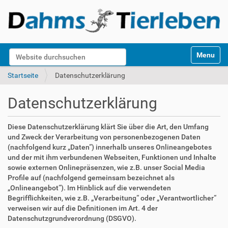
S
Website durchsuchen
Toggle na
e
k
Erweiterte Suche…
Startseite
Datenschutzerklärung
t
i
Datenschutzerklärung
o
n
e
Diese Datenschutzerklärung klärt Sie über die Art, den Umfang
n
und Zweck der Verarbeitung von personenbezogenen Daten
(nachfolgend kurz „Daten“) innerhalb unseres Onlineangebotes
und der mit ihm verbundenen Webseiten, Funktionen und Inhalte
sowie externen Onlinepräsenzen, wie z.B. unser Social Media
Profile auf (nachfolgend gemeinsam bezeichnet als
„Onlineangebot“). Im Hinblick auf die verwendeten
Begrifflichkeiten, wie z.B. „Verarbeitung“ oder „Verantwortlicher“
verweisen wir auf die Definitionen im Art. 4 der
Datenschutzgrundverordnung (DSGVO).