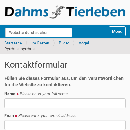
S
Website durchsuchen
Toggle na
e
k
Erweiterte Suche…
Startseite
Im Garten
Bilder
Vögel
t
Pyrrhula pyrrhula
i
o
Kontaktformular
n
e
n
Füllen Sie dieses Formular aus, um den Verantwortlichen
für die Website zu kontaktieren.
Name
Please enter your full name.
From
Please enter your e-mail address.