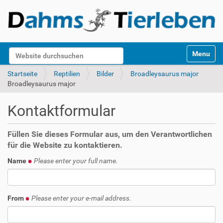
S
Website durchsuchen
Toggle na
e
k
Erweiterte Suche…
Startseite
Reptilien
Bilder
Broadleysaurus major
t
Broadleysaurus major
i
o
Kontaktformular
n
e
n
Füllen Sie dieses Formular aus, um den Verantwortlichen
für die Website zu kontaktieren.
Name
Please enter your full name.
From
Please enter your e-mail address.