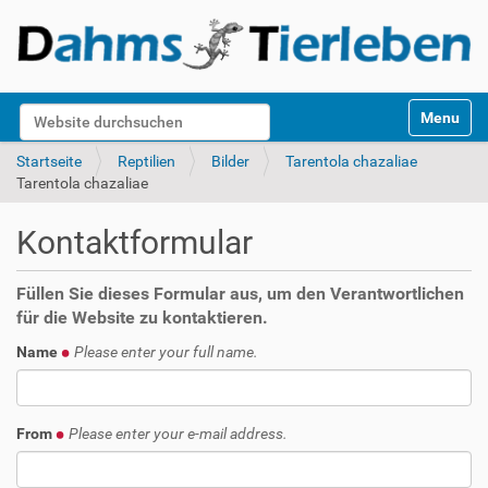
S
Website durchsuchen
Toggle na
e
k
Erweiterte Suche…
Startseite
Reptilien
Bilder
Tarentola chazaliae
t
Tarentola chazaliae
i
o
Kontaktformular
n
e
n
Füllen Sie dieses Formular aus, um den Verantwortlichen
für die Website zu kontaktieren.
Name
Please enter your full name.
From
Please enter your e-mail address.