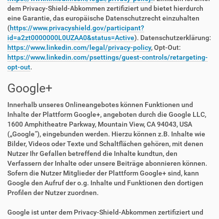
dem Privacy-Shield-Abkommen zertifiziert und bietet hierdurch
eine Garantie, das europäische Datenschutzrecht einzuhalten
(
https://www.privacyshield.gov/participant?
id=a2zt0000000L0UZAA0&status=Active
). Datenschutzerklärung:
https://www.linkedin.com/legal/privacy-policy
, Opt-Out:
https://www.linkedin.com/psettings/guest-controls/retargeting-
opt-out
.
Google+
Innerhalb unseres Onlineangebotes können Funktionen und
Inhalte der Plattform Google+, angeboten durch die Google LLC,
1600 Amphitheatre Parkway, Mountain View, CA 94043, USA
(„Google“), eingebunden werden. Hierzu können z.B. Inhalte wie
Bilder, Videos oder Texte und Schaltflächen gehören, mit denen
Nutzer Ihr Gefallen betreffend die Inhalte kundtun, den
Verfassern der Inhalte oder unsere Beiträge abonnieren können.
Sofern die Nutzer Mitglieder der Plattform Google+ sind, kann
Google den Aufruf der o.g. Inhalte und Funktionen den dortigen
Profilen der Nutzer zuordnen.
Google ist unter dem Privacy-Shield-Abkommen zertifiziert und