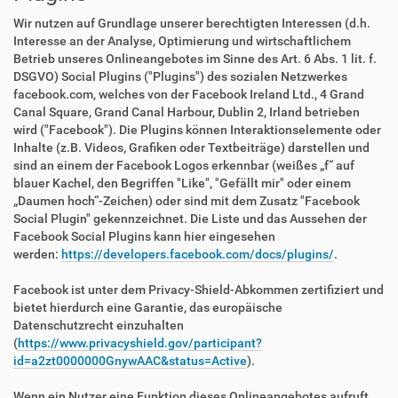
Wir nutzen auf Grundlage unserer berechtigten Interessen (d.h.
Interesse an der Analyse, Optimierung und wirtschaftlichem
Betrieb unseres Onlineangebotes im Sinne des Art. 6 Abs. 1 lit. f.
DSGVO) Social Plugins ("Plugins") des sozialen Netzwerkes
facebook.com, welches von der Facebook Ireland Ltd., 4 Grand
Canal Square, Grand Canal Harbour, Dublin 2, Irland betrieben
wird ("Facebook"). Die Plugins können Interaktionselemente oder
Inhalte (z.B. Videos, Grafiken oder Textbeiträge) darstellen und
sind an einem der Facebook Logos erkennbar (weißes „f“ auf
blauer Kachel, den Begriffen "Like", "Gefällt mir" oder einem
„Daumen hoch“-Zeichen) oder sind mit dem Zusatz "Facebook
Social Plugin" gekennzeichnet. Die Liste und das Aussehen der
Facebook Social Plugins kann hier eingesehen
werden:
https://developers.facebook.com/docs/plugins/
.
Facebook ist unter dem Privacy-Shield-Abkommen zertifiziert und
bietet hierdurch eine Garantie, das europäische
Datenschutzrecht einzuhalten
(
https://www.privacyshield.gov/participant?
id=a2zt0000000GnywAAC&status=Active
).
Wenn ein Nutzer eine Funktion dieses Onlineangebotes aufruft,