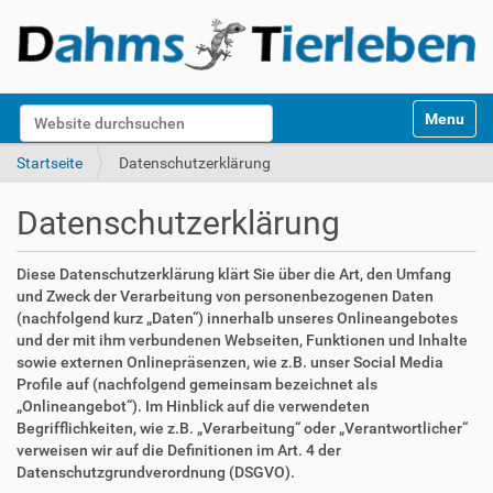
S
Website durchsuchen
Toggle na
e
k
Erweiterte Suche…
Startseite
Datenschutzerklärung
t
i
Datenschutzerklärung
o
n
e
Diese Datenschutzerklärung klärt Sie über die Art, den Umfang
n
und Zweck der Verarbeitung von personenbezogenen Daten
(nachfolgend kurz „Daten“) innerhalb unseres Onlineangebotes
und der mit ihm verbundenen Webseiten, Funktionen und Inhalte
sowie externen Onlinepräsenzen, wie z.B. unser Social Media
Profile auf (nachfolgend gemeinsam bezeichnet als
„Onlineangebot“). Im Hinblick auf die verwendeten
Begrifflichkeiten, wie z.B. „Verarbeitung“ oder „Verantwortlicher“
verweisen wir auf die Definitionen im Art. 4 der
Datenschutzgrundverordnung (DSGVO).