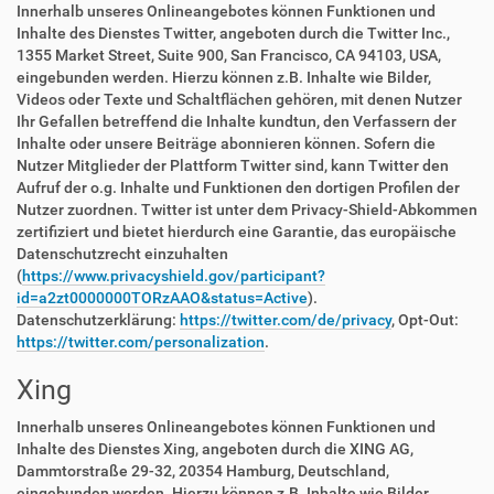
Innerhalb unseres Onlineangebotes können Funktionen und
Inhalte des Dienstes Twitter, angeboten durch die Twitter Inc.,
1355 Market Street, Suite 900, San Francisco, CA 94103, USA,
eingebunden werden. Hierzu können z.B. Inhalte wie Bilder,
Videos oder Texte und Schaltflächen gehören, mit denen Nutzer
Ihr Gefallen betreffend die Inhalte kundtun, den Verfassern der
Inhalte oder unsere Beiträge abonnieren können. Sofern die
Nutzer Mitglieder der Plattform Twitter sind, kann Twitter den
Aufruf der o.g. Inhalte und Funktionen den dortigen Profilen der
Nutzer zuordnen. Twitter ist unter dem Privacy-Shield-Abkommen
zertifiziert und bietet hierdurch eine Garantie, das europäische
Datenschutzrecht einzuhalten
(
https://www.privacyshield.gov/participant?
id=a2zt0000000TORzAAO&status=Active
).
Datenschutzerklärung:
https://twitter.com/de/privacy
, Opt-Out:
https://twitter.com/personalization
.
Xing
Innerhalb unseres Onlineangebotes können Funktionen und
Inhalte des Dienstes Xing, angeboten durch die XING AG,
Dammtorstraße 29-32, 20354 Hamburg, Deutschland,
eingebunden werden. Hierzu können z.B. Inhalte wie Bilder,