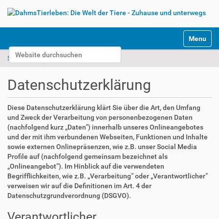
S
Toggle na
e
Website durchsuchen
k
Startseite
Datenschutzerklärung
t
Erweiterte Suche…
i
Datenschutzerklärung
o
n
e
Diese Datenschutzerklärung klärt Sie über die Art, den Umfang
n
und Zweck der Verarbeitung von personenbezogenen Daten
(nachfolgend kurz „Daten“) innerhalb unseres Onlineangebotes
und der mit ihm verbundenen Webseiten, Funktionen und Inhalte
sowie externen Onlinepräsenzen, wie z.B. unser Social Media
Profile auf (nachfolgend gemeinsam bezeichnet als
„Onlineangebot“). Im Hinblick auf die verwendeten
Begrifflichkeiten, wie z.B. „Verarbeitung“ oder „Verantwortlicher“
verweisen wir auf die Definitionen im Art. 4 der
Datenschutzgrundverordnung (DSGVO).
Verantwortlicher