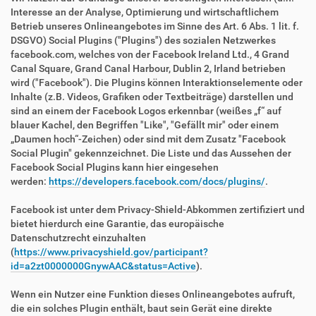
Interesse an der Analyse, Optimierung und wirtschaftlichem
Betrieb unseres Onlineangebotes im Sinne des Art. 6 Abs. 1 lit. f.
DSGVO) Social Plugins ("Plugins") des sozialen Netzwerkes
facebook.com, welches von der Facebook Ireland Ltd., 4 Grand
Canal Square, Grand Canal Harbour, Dublin 2, Irland betrieben
wird ("Facebook"). Die Plugins können Interaktionselemente oder
Inhalte (z.B. Videos, Grafiken oder Textbeiträge) darstellen und
sind an einem der Facebook Logos erkennbar (weißes „f“ auf
blauer Kachel, den Begriffen "Like", "Gefällt mir" oder einem
„Daumen hoch“-Zeichen) oder sind mit dem Zusatz "Facebook
Social Plugin" gekennzeichnet. Die Liste und das Aussehen der
Facebook Social Plugins kann hier eingesehen
werden:
https://developers.facebook.com/docs/plugins/
.
Facebook ist unter dem Privacy-Shield-Abkommen zertifiziert und
bietet hierdurch eine Garantie, das europäische
Datenschutzrecht einzuhalten
(
https://www.privacyshield.gov/participant?
id=a2zt0000000GnywAAC&status=Active
).
Wenn ein Nutzer eine Funktion dieses Onlineangebotes aufruft,
die ein solches Plugin enthält, baut sein Gerät eine direkte