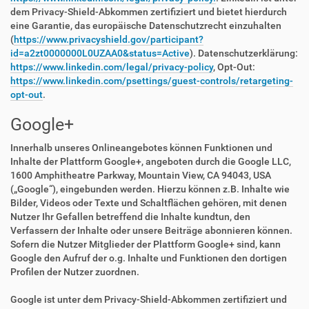
dem Privacy-Shield-Abkommen zertifiziert und bietet hierdurch
eine Garantie, das europäische Datenschutzrecht einzuhalten
(
https://www.privacyshield.gov/participant?
id=a2zt0000000L0UZAA0&status=Active
). Datenschutzerklärung:
https://www.linkedin.com/legal/privacy-policy
, Opt-Out:
https://www.linkedin.com/psettings/guest-controls/retargeting-
opt-out
.
Google+
Innerhalb unseres Onlineangebotes können Funktionen und
Inhalte der Plattform Google+, angeboten durch die Google LLC,
1600 Amphitheatre Parkway, Mountain View, CA 94043, USA
(„Google“), eingebunden werden. Hierzu können z.B. Inhalte wie
Bilder, Videos oder Texte und Schaltflächen gehören, mit denen
Nutzer Ihr Gefallen betreffend die Inhalte kundtun, den
Verfassern der Inhalte oder unsere Beiträge abonnieren können.
Sofern die Nutzer Mitglieder der Plattform Google+ sind, kann
Google den Aufruf der o.g. Inhalte und Funktionen den dortigen
Profilen der Nutzer zuordnen.
Google ist unter dem Privacy-Shield-Abkommen zertifiziert und