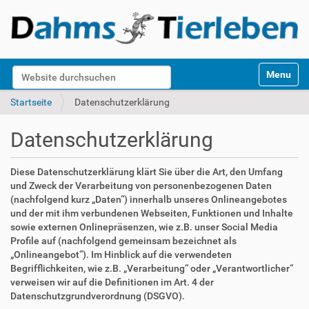
S
Website durchsuchen
Toggle na
e
k
Erweiterte Suche…
Startseite
Datenschutzerklärung
t
i
Datenschutzerklärung
o
n
e
Diese Datenschutzerklärung klärt Sie über die Art, den Umfang
n
und Zweck der Verarbeitung von personenbezogenen Daten
(nachfolgend kurz „Daten“) innerhalb unseres Onlineangebotes
und der mit ihm verbundenen Webseiten, Funktionen und Inhalte
sowie externen Onlinepräsenzen, wie z.B. unser Social Media
Profile auf (nachfolgend gemeinsam bezeichnet als
„Onlineangebot“). Im Hinblick auf die verwendeten
Begrifflichkeiten, wie z.B. „Verarbeitung“ oder „Verantwortlicher“
verweisen wir auf die Definitionen im Art. 4 der
Datenschutzgrundverordnung (DSGVO).