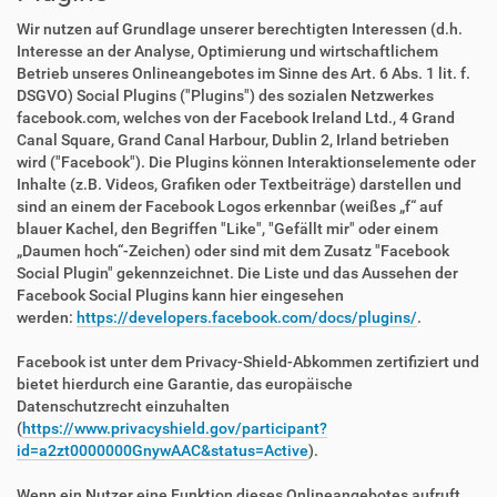
Wir nutzen auf Grundlage unserer berechtigten Interessen (d.h.
Interesse an der Analyse, Optimierung und wirtschaftlichem
Betrieb unseres Onlineangebotes im Sinne des Art. 6 Abs. 1 lit. f.
DSGVO) Social Plugins ("Plugins") des sozialen Netzwerkes
facebook.com, welches von der Facebook Ireland Ltd., 4 Grand
Canal Square, Grand Canal Harbour, Dublin 2, Irland betrieben
wird ("Facebook"). Die Plugins können Interaktionselemente oder
Inhalte (z.B. Videos, Grafiken oder Textbeiträge) darstellen und
sind an einem der Facebook Logos erkennbar (weißes „f“ auf
blauer Kachel, den Begriffen "Like", "Gefällt mir" oder einem
„Daumen hoch“-Zeichen) oder sind mit dem Zusatz "Facebook
Social Plugin" gekennzeichnet. Die Liste und das Aussehen der
Facebook Social Plugins kann hier eingesehen
werden:
https://developers.facebook.com/docs/plugins/
.
Facebook ist unter dem Privacy-Shield-Abkommen zertifiziert und
bietet hierdurch eine Garantie, das europäische
Datenschutzrecht einzuhalten
(
https://www.privacyshield.gov/participant?
id=a2zt0000000GnywAAC&status=Active
).
Wenn ein Nutzer eine Funktion dieses Onlineangebotes aufruft,