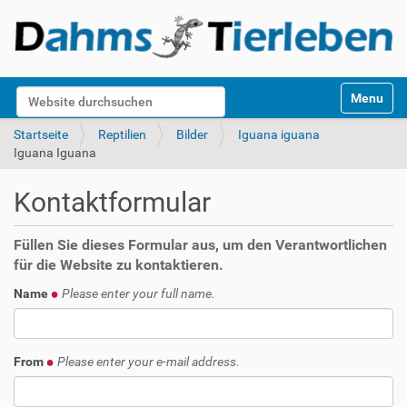
S
Website durchsuchen
Toggle na
e
k
Erweiterte Suche…
Startseite
Reptilien
Bilder
Iguana iguana
t
Iguana Iguana
i
o
Kontaktformular
n
e
n
Füllen Sie dieses Formular aus, um den Verantwortlichen
für die Website zu kontaktieren.
Name
Please enter your full name.
From
Please enter your e-mail address.