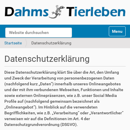
S
Website durchsuchen
Toggle na
e
k
Erweiterte Suche…
Startseite
Datenschutzerklärung
t
i
Datenschutzerklärung
o
n
e
Diese Datenschutzerklärung klärt Sie über die Art, den Umfang
n
und Zweck der Verarbeitung von personenbezogenen Daten
(nachfolgend kurz „Daten“) innerhalb unseres Onlineangebotes
und der mit ihm verbundenen Webseiten, Funktionen und Inhalte
sowie externen Onlinepräsenzen, wie z.B. unser Social Media
Profile auf (nachfolgend gemeinsam bezeichnet als
„Onlineangebot“). Im Hinblick auf die verwendeten
Begrifflichkeiten, wie z.B. „Verarbeitung“ oder „Verantwortlicher“
verweisen wir auf die Definitionen im Art. 4 der
Datenschutzgrundverordnung (DSGVO).