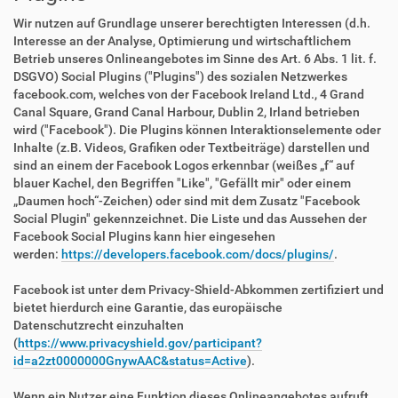
Wir nutzen auf Grundlage unserer berechtigten Interessen (d.h.
Interesse an der Analyse, Optimierung und wirtschaftlichem
Betrieb unseres Onlineangebotes im Sinne des Art. 6 Abs. 1 lit. f.
DSGVO) Social Plugins ("Plugins") des sozialen Netzwerkes
facebook.com, welches von der Facebook Ireland Ltd., 4 Grand
Canal Square, Grand Canal Harbour, Dublin 2, Irland betrieben
wird ("Facebook"). Die Plugins können Interaktionselemente oder
Inhalte (z.B. Videos, Grafiken oder Textbeiträge) darstellen und
sind an einem der Facebook Logos erkennbar (weißes „f“ auf
blauer Kachel, den Begriffen "Like", "Gefällt mir" oder einem
„Daumen hoch“-Zeichen) oder sind mit dem Zusatz "Facebook
Social Plugin" gekennzeichnet. Die Liste und das Aussehen der
Facebook Social Plugins kann hier eingesehen
werden:
https://developers.facebook.com/docs/plugins/
.
Facebook ist unter dem Privacy-Shield-Abkommen zertifiziert und
bietet hierdurch eine Garantie, das europäische
Datenschutzrecht einzuhalten
(
https://www.privacyshield.gov/participant?
id=a2zt0000000GnywAAC&status=Active
).
Wenn ein Nutzer eine Funktion dieses Onlineangebotes aufruft,