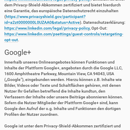
dem Privacy-Shield-Abkommen zertifiziert und bietet hierdurch
eine Garantie, das europäische Datenschutzrecht einzuhalten
(
https://www.privacyshield.gov/participant?
id=a2zt0000000L0UZAA0&status=Active
). Datenschutzerklärung:
https://www.linkedin.com/legal/privacy-policy
, Opt-Out:
https://www.linkedin.com/psettings/guest-controls/retargeting-
opt-out
.
Google+
Innerhalb unseres Onlineangebotes können Funktionen und
Inhalte der Plattform Google+, angeboten durch die Google LLC,
1600 Amphitheatre Parkway, Mountain View, CA 94043, USA
(„Google“), eingebunden werden. Hierzu können z.B. Inhalte wie
Bilder, Videos oder Texte und Schaltflächen gehören, mit denen
Nutzer Ihr Gefallen betreffend die Inhalte kundtun, den
Verfassern der Inhalte oder unsere Beiträge abonnieren können.
Sofern die Nutzer Mitglieder der Plattform Google+ sind, kann
Google den Aufruf der o.g. Inhalte und Funktionen den dortigen
Profilen der Nutzer zuordnen.
Google ist unter dem Privacy-Shield-Abkommen zertifiziert und