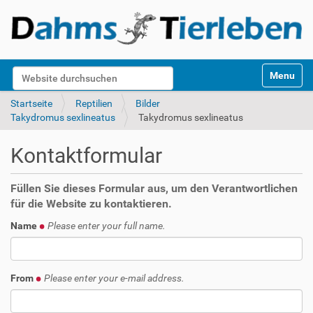
S
Website durchsuchen
Toggle na
e
k
Erweiterte Suche…
Startseite
Reptilien
Bilder
t
Takydromus sexlineatus
Takydromus sexlineatus
i
o
Kontaktformular
n
e
n
Füllen Sie dieses Formular aus, um den Verantwortlichen
für die Website zu kontaktieren.
Name
Please enter your full name.
From
Please enter your e-mail address.