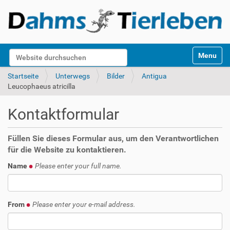
S
Website durchsuchen
Toggle na
e
k
Erweiterte Suche…
Startseite
Unterwegs
Bilder
Antigua
t
Leucophaeus atricilla
i
o
Kontaktformular
n
e
n
Füllen Sie dieses Formular aus, um den Verantwortlichen
für die Website zu kontaktieren.
Name
Please enter your full name.
From
Please enter your e-mail address.