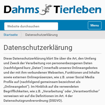
S
Website durchsuchen
Toggle na
e
k
Erweiterte Suche…
Startseite
Datenschutzerklärung
t
i
Datenschutzerklärung
o
n
e
Diese Datenschutzerklärung klärt Sie über die Art, den Umfang
n
und Zweck der Verarbeitung von personenbezogenen Daten
(nachfolgend kurz „Daten“) innerhalb unseres Onlineangebotes
und der mit ihm verbundenen Webseiten, Funktionen und Inhalte
sowie externen Onlinepräsenzen, wie z.B. unser Social Media
Profile auf (nachfolgend gemeinsam bezeichnet als
„Onlineangebot“). Im Hinblick auf die verwendeten
Begrifflichkeiten, wie z.B. „Verarbeitung“ oder „Verantwortlicher“
verweisen wir auf die Definitionen im Art. 4 der
Datenschutzgrundverordnung (DSGVO).