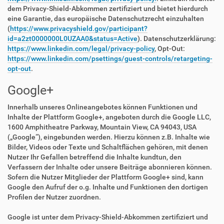
dem Privacy-Shield-Abkommen zertifiziert und bietet hierdurch
eine Garantie, das europäische Datenschutzrecht einzuhalten
(
https://www.privacyshield.gov/participant?
id=a2zt0000000L0UZAA0&status=Active
). Datenschutzerklärung:
https://www.linkedin.com/legal/privacy-policy
, Opt-Out:
https://www.linkedin.com/psettings/guest-controls/retargeting-
opt-out
.
Google+
Innerhalb unseres Onlineangebotes können Funktionen und
Inhalte der Plattform Google+, angeboten durch die Google LLC,
1600 Amphitheatre Parkway, Mountain View, CA 94043, USA
(„Google“), eingebunden werden. Hierzu können z.B. Inhalte wie
Bilder, Videos oder Texte und Schaltflächen gehören, mit denen
Nutzer Ihr Gefallen betreffend die Inhalte kundtun, den
Verfassern der Inhalte oder unsere Beiträge abonnieren können.
Sofern die Nutzer Mitglieder der Plattform Google+ sind, kann
Google den Aufruf der o.g. Inhalte und Funktionen den dortigen
Profilen der Nutzer zuordnen.
Google ist unter dem Privacy-Shield-Abkommen zertifiziert und