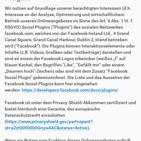
Wir nutzen auf Grundlage unserer berechtigten Interessen (d.h.
Interesse an der Analyse, Optimierung und wirtschaftlichem
Betrieb unseres Onlineangebotes im Sinne des Art. 6 Abs. 1 lit. f.
DSGVO) Social Plugins ("Plugins") des sozialen Netzwerkes
facebook.com, welches von der Facebook Ireland Ltd., 4 Grand
Canal Square, Grand Canal Harbour, Dublin 2, Irland betrieben
wird ("Facebook"). Die Plugins können Interaktionselemente oder
Inhalte (z.B. Videos, Grafiken oder Textbeiträge) darstellen und
sind an einem der Facebook Logos erkennbar (weißes „f“ auf
blauer Kachel, den Begriffen "Like", "Gefällt mir" oder einem
„Daumen hoch“-Zeichen) oder sind mit dem Zusatz "Facebook
Social Plugin" gekennzeichnet. Die Liste und das Aussehen der
Facebook Social Plugins kann hier eingesehen
werden:
https://developers.facebook.com/docs/plugins/
.
Facebook ist unter dem Privacy-Shield-Abkommen zertifiziert und
bietet hierdurch eine Garantie, das europäische
Datenschutzrecht einzuhalten
(
https://www.privacyshield.gov/participant?
id=a2zt0000000GnywAAC&status=Active
).
Wenn ein Nutzer eine Funktion dieses Onlineangebotes aufruft,