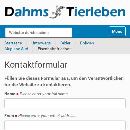
S
Website durchsuchen
Toggle na
e
k
Erweiterte Suche…
Startseite
Unterwegs
Bilder
Bolivien
t
Altiplano Süd
Eisenbahnfriedhof
i
o
Kontaktformular
n
e
n
Füllen Sie dieses Formular aus, um den Verantwortlichen
für die Website zu kontaktieren.
Name
Please enter your full name.
From
Please enter your e-mail address.