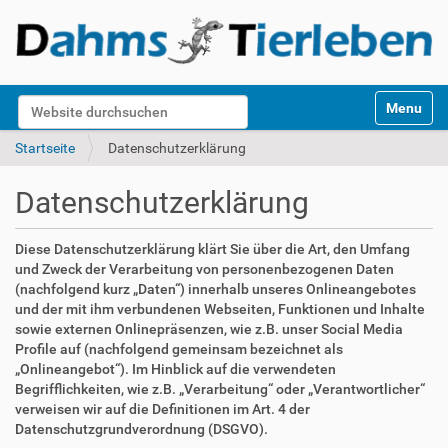
S
Website durchsuchen
Toggle na
e
k
Erweiterte Suche…
Startseite
Datenschutzerklärung
t
i
Datenschutzerklärung
o
n
e
Diese Datenschutzerklärung klärt Sie über die Art, den Umfang
n
und Zweck der Verarbeitung von personenbezogenen Daten
(nachfolgend kurz „Daten“) innerhalb unseres Onlineangebotes
und der mit ihm verbundenen Webseiten, Funktionen und Inhalte
sowie externen Onlinepräsenzen, wie z.B. unser Social Media
Profile auf (nachfolgend gemeinsam bezeichnet als
„Onlineangebot“). Im Hinblick auf die verwendeten
Begrifflichkeiten, wie z.B. „Verarbeitung“ oder „Verantwortlicher“
verweisen wir auf die Definitionen im Art. 4 der
Datenschutzgrundverordnung (DSGVO).