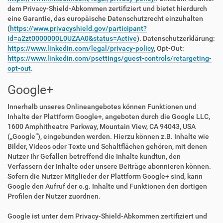
dem Privacy-Shield-Abkommen zertifiziert und bietet hierdurch
eine Garantie, das europäische Datenschutzrecht einzuhalten
(
https://www.privacyshield.gov/participant?
id=a2zt0000000L0UZAA0&status=Active
). Datenschutzerklärung:
https://www.linkedin.com/legal/privacy-policy
, Opt-Out:
https://www.linkedin.com/psettings/guest-controls/retargeting-
opt-out
.
Google+
Innerhalb unseres Onlineangebotes können Funktionen und
Inhalte der Plattform Google+, angeboten durch die Google LLC,
1600 Amphitheatre Parkway, Mountain View, CA 94043, USA
(„Google“), eingebunden werden. Hierzu können z.B. Inhalte wie
Bilder, Videos oder Texte und Schaltflächen gehören, mit denen
Nutzer Ihr Gefallen betreffend die Inhalte kundtun, den
Verfassern der Inhalte oder unsere Beiträge abonnieren können.
Sofern die Nutzer Mitglieder der Plattform Google+ sind, kann
Google den Aufruf der o.g. Inhalte und Funktionen den dortigen
Profilen der Nutzer zuordnen.
Google ist unter dem Privacy-Shield-Abkommen zertifiziert und