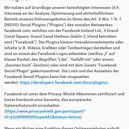
Wir nutzen auf Grundlage unserer berechtigten Interessen (d.h.
Interesse an der Analyse, Optimierung und wirtschaftlichem
Betrieb unseres Onlineangebotes im Sinne des Art. 6 Abs. 1 lit. f.
DSGVO) Social Plugins ("Plugins") des sozialen Netzwerkes
facebook.com, welches von der Facebook Ireland Ltd., 4 Grand
Canal Square, Grand Canal Harbour, Dublin 2, Irland betrieben
wird ("Facebook"). Die Plugins können Interaktionselemente oder
Inhalte (z.B. Videos, Grafiken oder Textbeiträge) darstellen und
sind an einem der Facebook Logos erkennbar (weißes „f“ auf
blauer Kachel, den Begriffen "Like", "Gefällt mir" oder einem
„Daumen hoch“-Zeichen) oder sind mit dem Zusatz "Facebook
Social Plugin" gekennzeichnet. Die Liste und das Aussehen der
Facebook Social Plugins kann hier eingesehen
werden:
https://developers.facebook.com/docs/plugins/
.
Facebook ist unter dem Privacy-Shield-Abkommen zertifiziert und
bietet hierdurch eine Garantie, das europäische
Datenschutzrecht einzuhalten
(
https://www.privacyshield.gov/participant?
id=a2zt0000000GnywAAC&status=Active
).
Wenn ein Nutzer eine Funktion dieses Onlineangebotes aufruft,