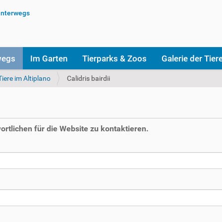
wegs
Im Garten
Tierparks & Zoos
Galerie der Tier
Tiere im Altiplano
Calidris bairdii
rtlichen für die Website zu kontaktieren.