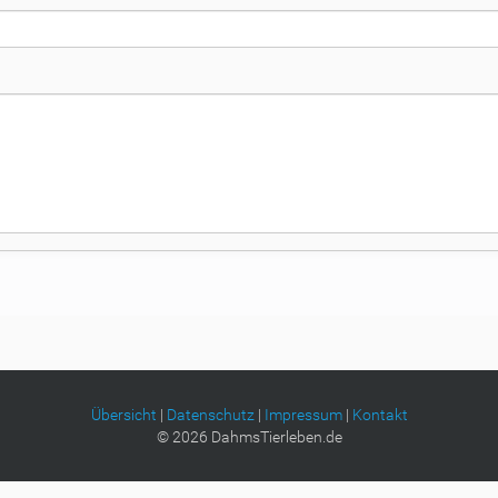
Übersicht
|
Datenschutz
|
Impressum
|
Kontakt
©
2026
DahmsTierleben.de