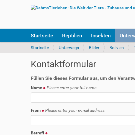
S
Startseite
Reptilien
Insekten
Unter
e
k
S
Startseite
Unterwegs
Bilder
Bolivien
t
i
i
e
Kontaktformular
o
s
n
i
e
n
Füllen Sie dieses Formular aus, um den Verantwo
n
d
Name
Please enter your full name.
h
i
e
r
From
Please enter your e-mail address.
:
Betreff