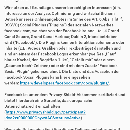
Wir nutzen auf Grundlage unserer berechtigten Interessen (d.h.
Interesse an der Analyse, Optimierung und wirtschaftlichem
Betrieb unseres Onlineangebotes im Sinne des Art. 6 Abs. 1 lit. f.
DSGVO) Social Plugins ("Plugins") des sozialen Netzwerkes
facebook.com, welches von der Facebook Ireland Ltd., 4 Grand
Canal Square, Grand Canal Harbour, Dublin 2, Irland betrieben
wird ("Facebook"). Die Plugins können Interaktionselemente oder
Inhalte (z.B. Videos, Grafiken oder Textbeiträge) darstellen und
sind an einem der Facebook Logos erkennbar (weißes „f“ auf
blauer Kachel, den Begriffen "Like", "Gefällt mir" oder einem
„Daumen hoch“-Zeichen) oder sind mit dem Zusatz "Facebook
Social Plugin" gekennzeichnet. Die Liste und das Aussehen der
Facebook Social Plugins kann hier eingesehen
werden:
https://developers.facebook.com/docs/plugins/
.
Facebook ist unter dem Privacy-Shield-Abkommen zertifiziert und
bietet hierdurch eine Garantie, das europäische
Datenschutzrecht einzuhalten
(
https://www.privacyshield.gov/participant?
id=a2zt0000000GnywAAC&status=Active
).
Wenn ein Nutzer eine Funktion dieses Onlineangebotes aufruft,