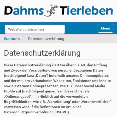
S
Website durchsuchen
Toggle na
e
k
Erweiterte Suche…
Startseite
Datenschutzerklärung
t
i
Datenschutzerklärung
o
n
e
Diese Datenschutzerklärung klärt Sie über die Art, den Umfang
n
und Zweck der Verarbeitung von personenbezogenen Daten
(nachfolgend kurz „Daten“) innerhalb unseres Onlineangebotes
und der mit ihm verbundenen Webseiten, Funktionen und Inhalte
sowie externen Onlinepräsenzen, wie z.B. unser Social Media
Profile auf (nachfolgend gemeinsam bezeichnet als
„Onlineangebot“). Im Hinblick auf die verwendeten
Begrifflichkeiten, wie z.B. „Verarbeitung“ oder „Verantwortlicher“
verweisen wir auf die Definitionen im Art. 4 der
Datenschutzgrundverordnung (DSGVO).