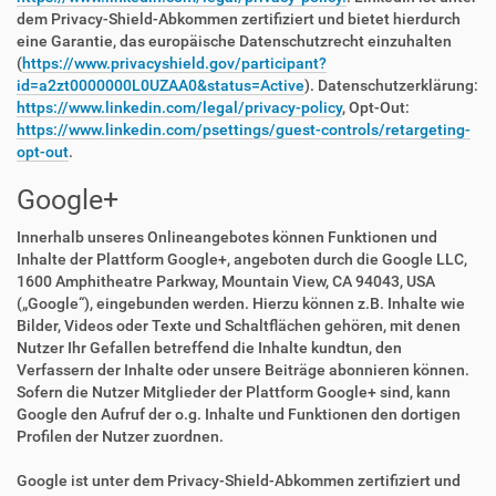
dem Privacy-Shield-Abkommen zertifiziert und bietet hierdurch
eine Garantie, das europäische Datenschutzrecht einzuhalten
(
https://www.privacyshield.gov/participant?
id=a2zt0000000L0UZAA0&status=Active
). Datenschutzerklärung:
https://www.linkedin.com/legal/privacy-policy
, Opt-Out:
https://www.linkedin.com/psettings/guest-controls/retargeting-
opt-out
.
Google+
Innerhalb unseres Onlineangebotes können Funktionen und
Inhalte der Plattform Google+, angeboten durch die Google LLC,
1600 Amphitheatre Parkway, Mountain View, CA 94043, USA
(„Google“), eingebunden werden. Hierzu können z.B. Inhalte wie
Bilder, Videos oder Texte und Schaltflächen gehören, mit denen
Nutzer Ihr Gefallen betreffend die Inhalte kundtun, den
Verfassern der Inhalte oder unsere Beiträge abonnieren können.
Sofern die Nutzer Mitglieder der Plattform Google+ sind, kann
Google den Aufruf der o.g. Inhalte und Funktionen den dortigen
Profilen der Nutzer zuordnen.
Google ist unter dem Privacy-Shield-Abkommen zertifiziert und