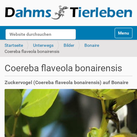
S
Website durchsuchen
Toggle na
e
k
Erweiterte Suche…
Startseite
Unterwegs
Bilder
Bonaire
t
Coereba flaveola bonairensis
i
o
Coereba flaveola bonairensis
n
e
n
Zuckervogel (Coereba flaveola bonairensis) auf Bonaire