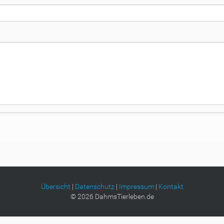
Übersicht
|
Datenschutz
|
Impressum
|
Kontakt
©
2026
DahmsTierleben.de