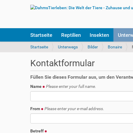
S
Startseite
Reptilien
Insekten
Unter
e
k
S
Startseite
Unterwegs
Bilder
Bonaire
t
i
i
e
Kontaktformular
o
s
n
i
e
n
Füllen Sie dieses Formular aus, um den Verantwo
n
d
Name
Please enter your full name.
h
i
e
r
From
Please enter your e-mail address.
:
Betreff