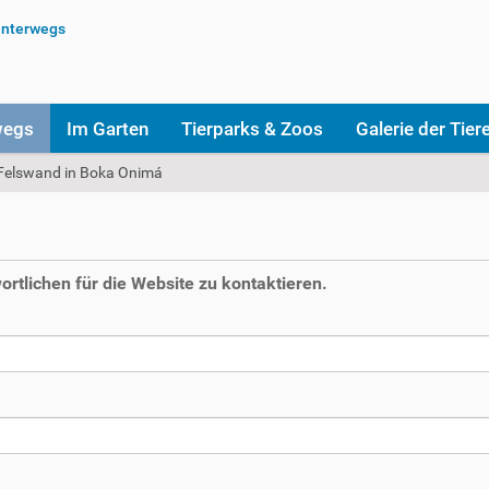
wegs
Im Garten
Tierparks & Zoos
Galerie der Tier
Felswand in Boka Onimá
rtlichen für die Website zu kontaktieren.