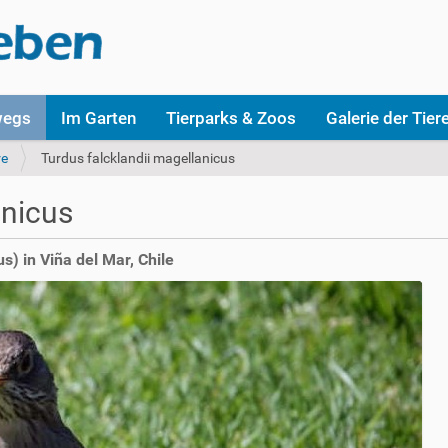
wegs
Im Garten
Tierparks & Zoos
Galerie der Tier
re
Turdus falcklandii magellanicus
anicus
s) in Viña del Mar, Chile