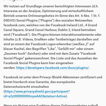
Wir nutzen auf Grundlage unserer berechtigten Interessen (d.h.
Interesse an der Analyse, Optimierung und wirtschaftlichem
Betrieb unseres Onlineangebotes im Sinne des Art. 6 Abs. 1 lit. f.
DSGVO) Social Plugins ("Plugins") des sozialen Netzwerkes
facebook.com, welches von der Facebook Ireland Ltd., 4 Grand
Canal Square, Grand Canal Harbour, Dublin 2, Irland betrieben
wird ("Facebook"). Die Plugins können Interaktionselemente oder
Inhalte (z.B. Videos, Grafiken oder Textbeiträge) darstellen und
sind an einem der Facebook Logos erkennbar (weißes „f“ auf
blauer Kachel, den Begriffen "Like", "Gefällt mir" oder einem
„Daumen hoch“-Zeichen) oder sind mit dem Zusatz "Facebook
Social Plugin" gekennzeichnet. Die Liste und das Aussehen der
Facebook Social Plugins kann hier eingesehen
werden:
https://developers.facebook.com/docs/plugins/
.
Facebook ist unter dem Privacy-Shield-Abkommen zertifiziert und
bietet hierdurch eine Garantie, das europäische
Datenschutzrecht einzuhalten
(
https://www.privacyshield.gov/participant?
id=a2zt0000000GnywAAC&status=Active
).
Wenn ein Nutzer eine Funktion dieses Onlineangebotes aufruft,