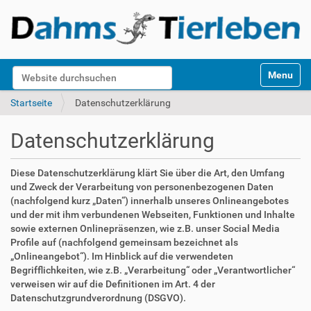
S
Website durchsuchen
Toggle na
e
k
Erweiterte Suche…
Startseite
Datenschutzerklärung
t
i
Datenschutzerklärung
o
n
e
Diese Datenschutzerklärung klärt Sie über die Art, den Umfang
n
und Zweck der Verarbeitung von personenbezogenen Daten
(nachfolgend kurz „Daten“) innerhalb unseres Onlineangebotes
und der mit ihm verbundenen Webseiten, Funktionen und Inhalte
sowie externen Onlinepräsenzen, wie z.B. unser Social Media
Profile auf (nachfolgend gemeinsam bezeichnet als
„Onlineangebot“). Im Hinblick auf die verwendeten
Begrifflichkeiten, wie z.B. „Verarbeitung“ oder „Verantwortlicher“
verweisen wir auf die Definitionen im Art. 4 der
Datenschutzgrundverordnung (DSGVO).