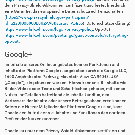
dem Privacy-Shield-Abkommen zertifiziert und bietet hierdurch
eine Garantie, das europäische Datenschutzrecht einzuhalten
(
https://www.privacyshield.gov/participant?
id=a2zt0000000L0UZAA0&status=Active
). Datenschutzerklärung:
https://www.linkedin.com/legal/privacy-policy
, Opt-Out:
https://www.linkedin.com/psettings/guest-controls/retargeting-
opt-out
.
Google+
Innerhalb unseres Onlineangebotes können Funktionen und
Inhalte der Plattform Google+, angeboten durch die Google LLC,
1600 Amphitheatre Parkway, Mountain View, CA 94043, USA
(„Google“), eingebunden werden. Hierzu können z.B. Inhalte wie
Bilder, Videos oder Texte und Schaltflächen gehören, mit denen
Nutzer Ihr Gefallen betreffend die Inhalte kundtun, den
Verfassern der Inhalte oder unsere Beiträge abonnieren können.
Sofern die Nutzer Mitglieder der Plattform Google+ sind, kann
Google den Aufruf der o.g. Inhalte und Funktionen den dortigen
Profilen der Nutzer zuordnen.
Google ist unter dem Privacy-Shield-Abkommen zertifiziert und