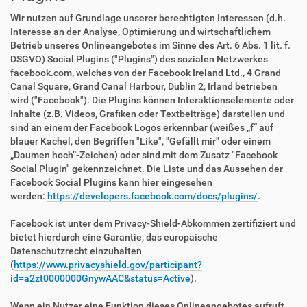
Wir nutzen auf Grundlage unserer berechtigten Interessen (d.h.
Interesse an der Analyse, Optimierung und wirtschaftlichem
Betrieb unseres Onlineangebotes im Sinne des Art. 6 Abs. 1 lit. f.
DSGVO) Social Plugins ("Plugins") des sozialen Netzwerkes
facebook.com, welches von der Facebook Ireland Ltd., 4 Grand
Canal Square, Grand Canal Harbour, Dublin 2, Irland betrieben
wird ("Facebook"). Die Plugins können Interaktionselemente oder
Inhalte (z.B. Videos, Grafiken oder Textbeiträge) darstellen und
sind an einem der Facebook Logos erkennbar (weißes „f“ auf
blauer Kachel, den Begriffen "Like", "Gefällt mir" oder einem
„Daumen hoch“-Zeichen) oder sind mit dem Zusatz "Facebook
Social Plugin" gekennzeichnet. Die Liste und das Aussehen der
Facebook Social Plugins kann hier eingesehen
werden:
https://developers.facebook.com/docs/plugins/
.
Facebook ist unter dem Privacy-Shield-Abkommen zertifiziert und
bietet hierdurch eine Garantie, das europäische
Datenschutzrecht einzuhalten
(
https://www.privacyshield.gov/participant?
id=a2zt0000000GnywAAC&status=Active
).
Wenn ein Nutzer eine Funktion dieses Onlineangebotes aufruft,