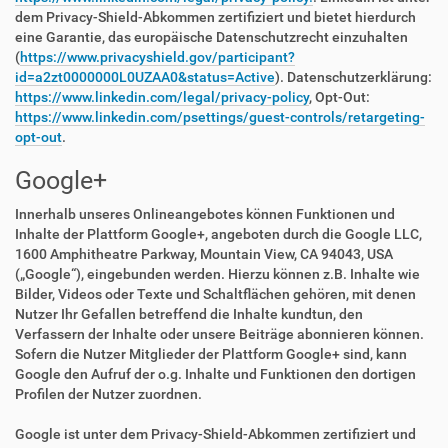
dem Privacy-Shield-Abkommen zertifiziert und bietet hierdurch
eine Garantie, das europäische Datenschutzrecht einzuhalten
(
https://www.privacyshield.gov/participant?
id=a2zt0000000L0UZAA0&status=Active
). Datenschutzerklärung:
https://www.linkedin.com/legal/privacy-policy
, Opt-Out:
https://www.linkedin.com/psettings/guest-controls/retargeting-
opt-out
.
Google+
Innerhalb unseres Onlineangebotes können Funktionen und
Inhalte der Plattform Google+, angeboten durch die Google LLC,
1600 Amphitheatre Parkway, Mountain View, CA 94043, USA
(„Google“), eingebunden werden. Hierzu können z.B. Inhalte wie
Bilder, Videos oder Texte und Schaltflächen gehören, mit denen
Nutzer Ihr Gefallen betreffend die Inhalte kundtun, den
Verfassern der Inhalte oder unsere Beiträge abonnieren können.
Sofern die Nutzer Mitglieder der Plattform Google+ sind, kann
Google den Aufruf der o.g. Inhalte und Funktionen den dortigen
Profilen der Nutzer zuordnen.
Google ist unter dem Privacy-Shield-Abkommen zertifiziert und