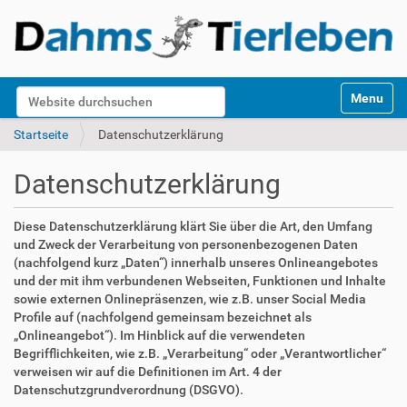
S
Website durchsuchen
Toggle na
e
k
Erweiterte Suche…
Startseite
Datenschutzerklärung
t
i
Datenschutzerklärung
o
n
e
Diese Datenschutzerklärung klärt Sie über die Art, den Umfang
n
und Zweck der Verarbeitung von personenbezogenen Daten
(nachfolgend kurz „Daten“) innerhalb unseres Onlineangebotes
und der mit ihm verbundenen Webseiten, Funktionen und Inhalte
sowie externen Onlinepräsenzen, wie z.B. unser Social Media
Profile auf (nachfolgend gemeinsam bezeichnet als
„Onlineangebot“). Im Hinblick auf die verwendeten
Begrifflichkeiten, wie z.B. „Verarbeitung“ oder „Verantwortlicher“
verweisen wir auf die Definitionen im Art. 4 der
Datenschutzgrundverordnung (DSGVO).