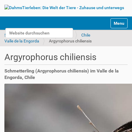
S
Toggle na
e
Website durchsuchen
k
Startseite
Unterwegs
Bilder
Chile
t
Erweiterte Suche…
Valle de la Engorda
Argyrophorus chiliensis
i
o
Argyrophorus chiliensis
n
e
n
Schmetterling (Argyrophorus chiliensis) im Valle de la
Engorda, Chile