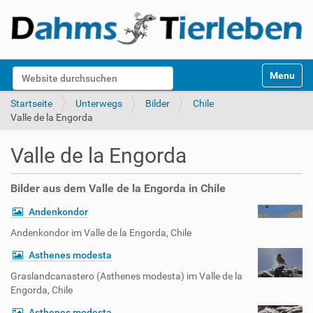
S
Website durchsuchen
Toggle na
e
k
Erweiterte Suche…
Startseite
Unterwegs
Bilder
Chile
t
Valle de la Engorda
i
o
Valle de la Engorda
n
e
n
Bilder aus dem Valle de la Engorda in Chile
Andenkondor
Andenkondor im Valle de la Engorda, Chile
Asthenes modesta
Graslandcanastero (Asthenes modesta) im Valle de la
Engorda, Chile
Asthenes modesta