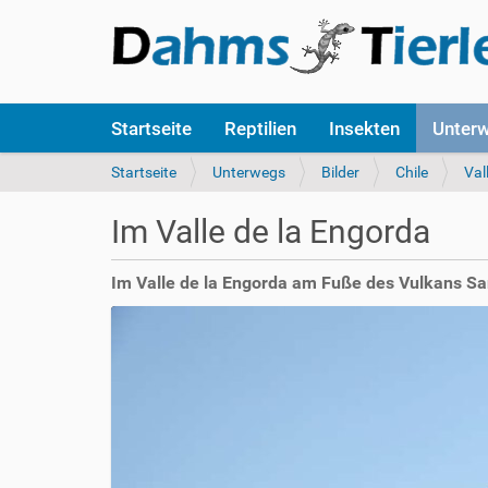
S
Startseite
Reptilien
Insekten
Unter
e
k
S
Startseite
Unterwegs
Bilder
Chile
Val
t
i
i
e
Im Valle de la Engorda
o
s
n
i
e
n
Im Valle de la Engorda am Fuße des Vulkans Sa
n
d
h
i
e
r
: