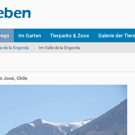
wegs
Im Garten
Tierparks & Zoos
Galerie der Tier
le de la Engorda
Im Valle de la Engorda
n José, Chile