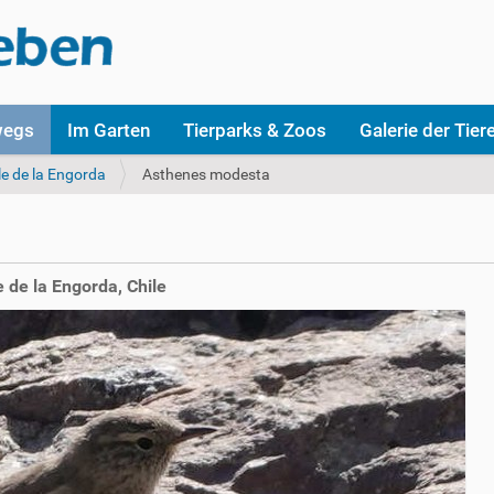
wegs
Im Garten
Tierparks & Zoos
Galerie der Tier
le de la Engorda
Asthenes modesta
 de la Engorda, Chile