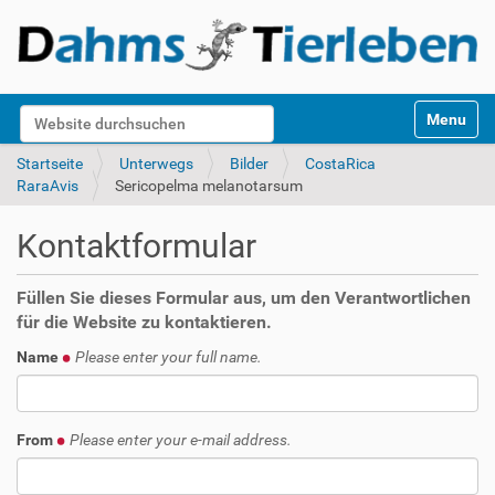
S
Website durchsuchen
Toggle na
e
k
Erweiterte Suche…
Startseite
Unterwegs
Bilder
CostaRica
t
RaraAvis
Sericopelma melanotarsum
i
o
Kontaktformular
n
e
n
Füllen Sie dieses Formular aus, um den Verantwortlichen
für die Website zu kontaktieren.
Name
Please enter your full name.
From
Please enter your e-mail address.