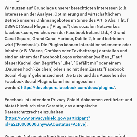
Wir nutzen auf Grundlage unserer berechtigten Interessen (d.h.
Interesse an der Analyse, Optimierung und wirtschaftlichem
Betrieb unseres Onlineangebotes im Sinne des Art. 6 Abs. 1 lit. f.
DSGVO) Social Plugins ("Plugins") des sozialen Netzwerkes
facebook.com, welches von der Facebook Ireland Ltd., 4 Grand
Canal Square, Grand Canal Harbour, Dublin 2, Irland betrieben
wird ("Facebook"). Die Plugins können Interaktionselemente oder
Inhalte (z.B. Videos, Grafiken oder Textbeiträge) darstellen und
sind an einem der Facebook Logos erkennbar (weißes „f“ auf
blauer Kachel, den Begriffen "Like", "Gefällt mir" oder einem
„Daumen hoch“-Zeichen) oder sind mit dem Zusatz "Facebook
Social Plugin" gekennzeichnet. Die Liste und das Aussehen der
Facebook Social Plugins kann hier eingesehen
werden:
https://developers.facebook.com/docs/plugins/
.
Facebook ist unter dem Privacy-Shield-Abkommen zertifiziert und
bietet hierdurch eine Garantie, das europäische
Datenschutzrecht einzuhalten
(
https://www.privacyshield.gov/participant?
id=a2zt0000000GnywAAC&status=Active
).
Wenn ein Nutzer eine Funktion dieses Onlineangebotes aufruft,