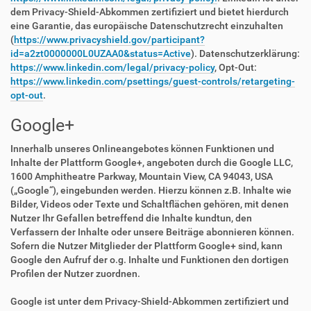
dem Privacy-Shield-Abkommen zertifiziert und bietet hierdurch
eine Garantie, das europäische Datenschutzrecht einzuhalten
(
https://www.privacyshield.gov/participant?
id=a2zt0000000L0UZAA0&status=Active
). Datenschutzerklärung:
https://www.linkedin.com/legal/privacy-policy
, Opt-Out:
https://www.linkedin.com/psettings/guest-controls/retargeting-
opt-out
.
Google+
Innerhalb unseres Onlineangebotes können Funktionen und
Inhalte der Plattform Google+, angeboten durch die Google LLC,
1600 Amphitheatre Parkway, Mountain View, CA 94043, USA
(„Google“), eingebunden werden. Hierzu können z.B. Inhalte wie
Bilder, Videos oder Texte und Schaltflächen gehören, mit denen
Nutzer Ihr Gefallen betreffend die Inhalte kundtun, den
Verfassern der Inhalte oder unsere Beiträge abonnieren können.
Sofern die Nutzer Mitglieder der Plattform Google+ sind, kann
Google den Aufruf der o.g. Inhalte und Funktionen den dortigen
Profilen der Nutzer zuordnen.
Google ist unter dem Privacy-Shield-Abkommen zertifiziert und