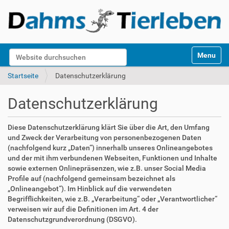
S
Website durchsuchen
Toggle na
e
k
Erweiterte Suche…
Startseite
Datenschutzerklärung
t
i
Datenschutzerklärung
o
n
e
Diese Datenschutzerklärung klärt Sie über die Art, den Umfang
n
und Zweck der Verarbeitung von personenbezogenen Daten
(nachfolgend kurz „Daten“) innerhalb unseres Onlineangebotes
und der mit ihm verbundenen Webseiten, Funktionen und Inhalte
sowie externen Onlinepräsenzen, wie z.B. unser Social Media
Profile auf (nachfolgend gemeinsam bezeichnet als
„Onlineangebot“). Im Hinblick auf die verwendeten
Begrifflichkeiten, wie z.B. „Verarbeitung“ oder „Verantwortlicher“
verweisen wir auf die Definitionen im Art. 4 der
Datenschutzgrundverordnung (DSGVO).