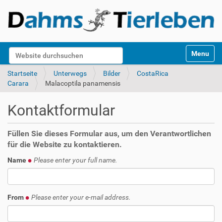
S
Website durchsuchen
Toggle na
e
k
Erweiterte Suche…
Startseite
Unterwegs
Bilder
CostaRica
t
Carara
Malacoptila panamensis
i
o
Kontaktformular
n
e
n
Füllen Sie dieses Formular aus, um den Verantwortlichen
für die Website zu kontaktieren.
Name
Please enter your full name.
From
Please enter your e-mail address.