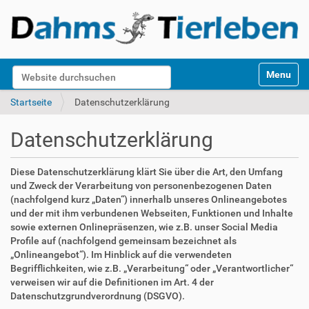
S
Website durchsuchen
Toggle na
e
k
Erweiterte Suche…
Startseite
Datenschutzerklärung
t
i
Datenschutzerklärung
o
n
e
Diese Datenschutzerklärung klärt Sie über die Art, den Umfang
n
und Zweck der Verarbeitung von personenbezogenen Daten
(nachfolgend kurz „Daten“) innerhalb unseres Onlineangebotes
und der mit ihm verbundenen Webseiten, Funktionen und Inhalte
sowie externen Onlinepräsenzen, wie z.B. unser Social Media
Profile auf (nachfolgend gemeinsam bezeichnet als
„Onlineangebot“). Im Hinblick auf die verwendeten
Begrifflichkeiten, wie z.B. „Verarbeitung“ oder „Verantwortlicher“
verweisen wir auf die Definitionen im Art. 4 der
Datenschutzgrundverordnung (DSGVO).