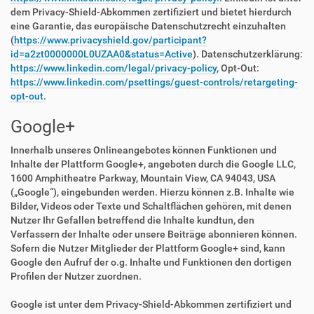
dem Privacy-Shield-Abkommen zertifiziert und bietet hierdurch
eine Garantie, das europäische Datenschutzrecht einzuhalten
(
https://www.privacyshield.gov/participant?
id=a2zt0000000L0UZAA0&status=Active
). Datenschutzerklärung:
https://www.linkedin.com/legal/privacy-policy
, Opt-Out:
https://www.linkedin.com/psettings/guest-controls/retargeting-
opt-out
.
Google+
Innerhalb unseres Onlineangebotes können Funktionen und
Inhalte der Plattform Google+, angeboten durch die Google LLC,
1600 Amphitheatre Parkway, Mountain View, CA 94043, USA
(„Google“), eingebunden werden. Hierzu können z.B. Inhalte wie
Bilder, Videos oder Texte und Schaltflächen gehören, mit denen
Nutzer Ihr Gefallen betreffend die Inhalte kundtun, den
Verfassern der Inhalte oder unsere Beiträge abonnieren können.
Sofern die Nutzer Mitglieder der Plattform Google+ sind, kann
Google den Aufruf der o.g. Inhalte und Funktionen den dortigen
Profilen der Nutzer zuordnen.
Google ist unter dem Privacy-Shield-Abkommen zertifiziert und