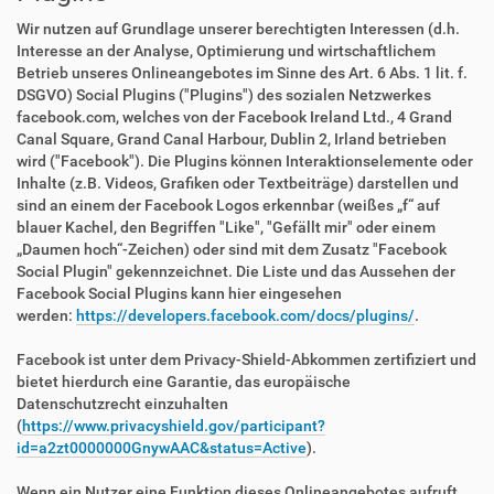
Wir nutzen auf Grundlage unserer berechtigten Interessen (d.h.
Interesse an der Analyse, Optimierung und wirtschaftlichem
Betrieb unseres Onlineangebotes im Sinne des Art. 6 Abs. 1 lit. f.
DSGVO) Social Plugins ("Plugins") des sozialen Netzwerkes
facebook.com, welches von der Facebook Ireland Ltd., 4 Grand
Canal Square, Grand Canal Harbour, Dublin 2, Irland betrieben
wird ("Facebook"). Die Plugins können Interaktionselemente oder
Inhalte (z.B. Videos, Grafiken oder Textbeiträge) darstellen und
sind an einem der Facebook Logos erkennbar (weißes „f“ auf
blauer Kachel, den Begriffen "Like", "Gefällt mir" oder einem
„Daumen hoch“-Zeichen) oder sind mit dem Zusatz "Facebook
Social Plugin" gekennzeichnet. Die Liste und das Aussehen der
Facebook Social Plugins kann hier eingesehen
werden:
https://developers.facebook.com/docs/plugins/
.
Facebook ist unter dem Privacy-Shield-Abkommen zertifiziert und
bietet hierdurch eine Garantie, das europäische
Datenschutzrecht einzuhalten
(
https://www.privacyshield.gov/participant?
id=a2zt0000000GnywAAC&status=Active
).
Wenn ein Nutzer eine Funktion dieses Onlineangebotes aufruft,