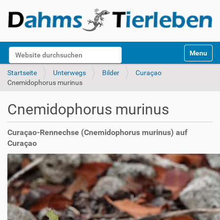
S
Website durchsuchen
Toggle na
e
k
Erweiterte Suche…
Startseite
Unterwegs
Bilder
Curaçao
t
Cnemidophorus murinus
i
o
Cnemidophorus murinus
n
e
n
Curaçao-Rennechse (Cnemidophorus murinus) auf
Curaçao