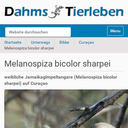
S
Website durchsuchen
Toggle na
e
k
Erweiterte Suche…
Startseite
Unterwegs
Bilder
Curaçao
t
Melanospiza bicolor sharpei
i
o
Melanospiza bicolor sharpei
n
e
n
weibliche Jamaikagimpeltangare (Melanospiza bicolor
sharpei) auf Curaçao