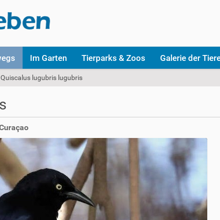
wegs
Im Garten
Tierparks & Zoos
Galerie der Tier
Quiscalus lugubris lugubris
s
 Curaçao