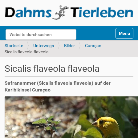
S
Website durchsuchen
Toggle na
e
k
Erweiterte Suche…
Startseite
Unterwegs
Bilder
Curaçao
t
Sicalis flaveola flaveola
i
o
Sicalis flaveola flaveola
n
e
n
Safranammer (Sicalis flaveola flaveola) auf der
Karibikinsel Curaçao