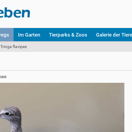
wegs
Im Garten
Tierparks & Zoos
Galerie der Tier
Tringa flavipes
cao