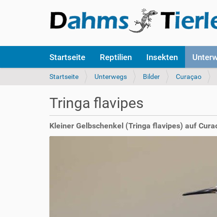
S
Startseite
Reptilien
Insekten
Unter
e
k
S
Startseite
Unterwegs
Bilder
Curaçao
t
i
i
e
Tringa flavipes
o
s
n
i
e
n
Kleiner Gelbschenkel (Tringa flavipes) auf Cura
n
d
h
i
e
r
: