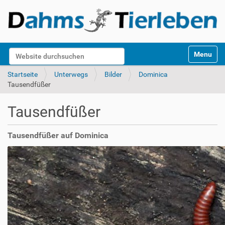
S
Website durchsuchen
Toggle na
e
k
Erweiterte Suche…
Startseite
Unterwegs
Bilder
Dominica
t
Tausendfüßer
i
o
Tausendfüßer
n
e
n
Tausendfüßer auf Dominica