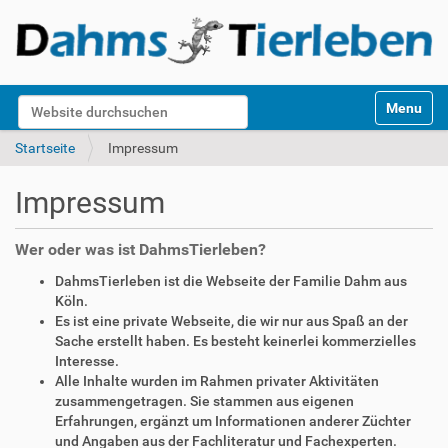
S
Website durchsuchen
Toggle na
e
k
Erweiterte Suche…
Startseite
Impressum
t
i
Impressum
o
n
e
Wer oder was ist DahmsTierleben?
n
DahmsTierleben ist die Webseite der Familie Dahm aus
Köln.
Es ist eine private Webseite, die wir nur aus Spaß an der
Sache erstellt haben. Es besteht keinerlei kommerzielles
Interesse.
Alle Inhalte wurden im Rahmen privater Aktivitäten
zusammengetragen. Sie stammen aus eigenen
Erfahrungen, ergänzt um Informationen anderer Züchter
und Angaben aus der Fachliteratur und Fachexperten.