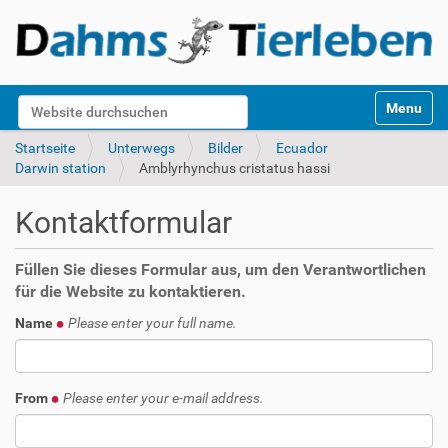
S
Website durchsuchen
Toggle na
e
k
Erweiterte Suche…
Startseite
Unterwegs
Bilder
Ecuador
t
Darwin station
Amblyrhynchus cristatus hassi
i
o
Kontaktformular
n
e
n
Füllen Sie dieses Formular aus, um den Verantwortlichen
für die Website zu kontaktieren.
Name
Please enter your full name.
From
Please enter your e-mail address.