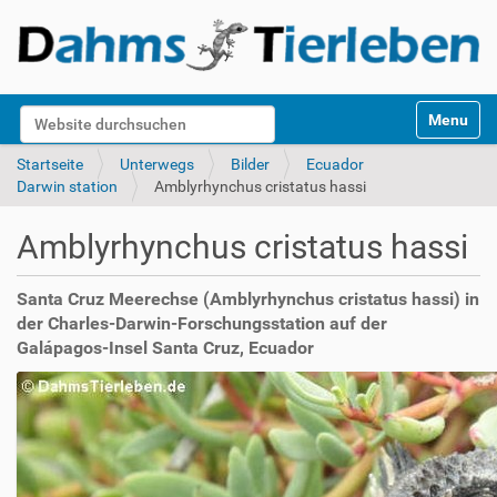
S
Website durchsuchen
Toggle na
e
k
Erweiterte Suche…
Startseite
Unterwegs
Bilder
Ecuador
t
Darwin station
Amblyrhynchus cristatus hassi
i
o
Amblyrhynchus cristatus hassi
n
e
n
Santa Cruz Meerechse (Amblyrhynchus cristatus hassi) in
der Charles-Darwin-Forschungsstation auf der
Galápagos-Insel Santa Cruz, Ecuador