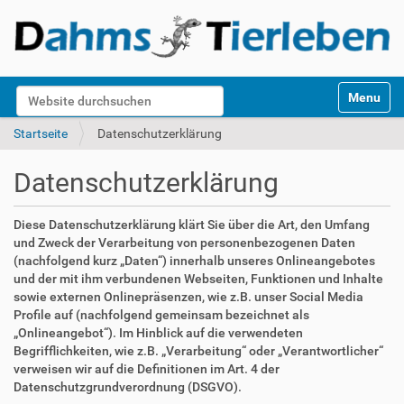
S
Website durchsuchen
Toggle na
e
k
Erweiterte Suche…
Startseite
Datenschutzerklärung
t
i
Datenschutzerklärung
o
n
e
Diese Datenschutzerklärung klärt Sie über die Art, den Umfang
n
und Zweck der Verarbeitung von personenbezogenen Daten
(nachfolgend kurz „Daten“) innerhalb unseres Onlineangebotes
und der mit ihm verbundenen Webseiten, Funktionen und Inhalte
sowie externen Onlinepräsenzen, wie z.B. unser Social Media
Profile auf (nachfolgend gemeinsam bezeichnet als
„Onlineangebot“). Im Hinblick auf die verwendeten
Begrifflichkeiten, wie z.B. „Verarbeitung“ oder „Verantwortlicher“
verweisen wir auf die Definitionen im Art. 4 der
Datenschutzgrundverordnung (DSGVO).