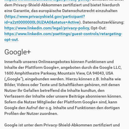
dem Privacy-Shield-Abkommen zertifiziert und bietet hierdurch
eine Garantie, das europäische Datenschutzrecht einzuhalten
(
https://www.privacyshield.gov/participant?
id=a2zt0000000L0UZAA0&status=Active
). Datenschutzerklärung:
https://www.linkedin.com/legal/privacy-policy
, Opt-Out:
https://www.linkedin.com/psettings/guest-controls/retargeting-
opt-out
.
Google+
Innerhalb unseres Onlineangebotes können Funktionen und
Inhalte der Plattform Google+, angeboten durch die Google LLC,
1600 Amphitheatre Parkway, Mountain View, CA 94043, USA
(„Google“), eingebunden werden. Hierzu können z.B. Inhalte wie
Bilder, Videos oder Texte und Schaltflächen gehören, mit denen
Nutzer Ihr Gefallen betreffend die Inhalte kundtun, den
Verfassern der Inhalte oder unsere Beiträge abonnieren können.
Sofern die Nutzer Mitglieder der Plattform Google+ sind, kann
Google den Aufruf der o.g. Inhalte und Funktionen den dortigen
Profilen der Nutzer zuordnen.
Google ist unter dem Privacy-Shield-Abkommen zertifiziert und