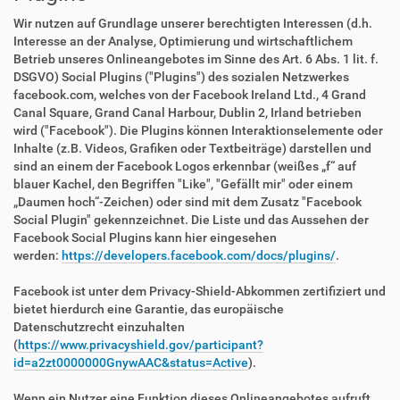
Wir nutzen auf Grundlage unserer berechtigten Interessen (d.h.
Interesse an der Analyse, Optimierung und wirtschaftlichem
Betrieb unseres Onlineangebotes im Sinne des Art. 6 Abs. 1 lit. f.
DSGVO) Social Plugins ("Plugins") des sozialen Netzwerkes
facebook.com, welches von der Facebook Ireland Ltd., 4 Grand
Canal Square, Grand Canal Harbour, Dublin 2, Irland betrieben
wird ("Facebook"). Die Plugins können Interaktionselemente oder
Inhalte (z.B. Videos, Grafiken oder Textbeiträge) darstellen und
sind an einem der Facebook Logos erkennbar (weißes „f“ auf
blauer Kachel, den Begriffen "Like", "Gefällt mir" oder einem
„Daumen hoch“-Zeichen) oder sind mit dem Zusatz "Facebook
Social Plugin" gekennzeichnet. Die Liste und das Aussehen der
Facebook Social Plugins kann hier eingesehen
werden:
https://developers.facebook.com/docs/plugins/
.
Facebook ist unter dem Privacy-Shield-Abkommen zertifiziert und
bietet hierdurch eine Garantie, das europäische
Datenschutzrecht einzuhalten
(
https://www.privacyshield.gov/participant?
id=a2zt0000000GnywAAC&status=Active
).
Wenn ein Nutzer eine Funktion dieses Onlineangebotes aufruft,