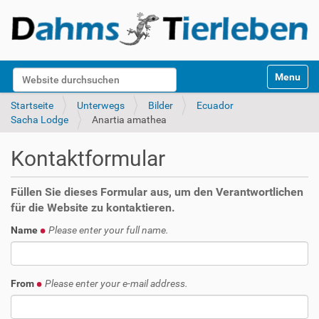
S
Website durchsuchen
Toggle na
e
k
Erweiterte Suche…
Startseite
Unterwegs
Bilder
Ecuador
t
Sacha Lodge
Anartia amathea
i
o
Kontaktformular
n
e
n
Füllen Sie dieses Formular aus, um den Verantwortlichen
für die Website zu kontaktieren.
Name
Please enter your full name.
From
Please enter your e-mail address.