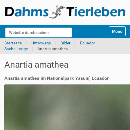
S
Website durchsuchen
Toggle na
e
k
Erweiterte Suche…
Startseite
Unterwegs
Bilder
Ecuador
t
Sacha Lodge
Anartia amathea
i
o
Anartia amathea
n
e
n
Anartia amathea im Nationalpark Yasuní, Ecuador