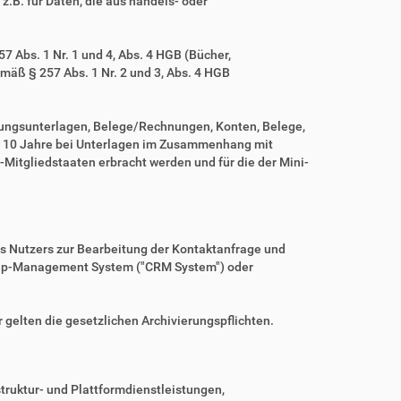
z.B. für Daten, die aus handels- oder
 Abs. 1 Nr. 1 und 4, Abs. 4 HGB (Bücher,
mäß § 257 Abs. 1 Nr. 2 und 3, Abs. 4 HGB
tungsunterlagen, Belege/Rechnungen, Konten, Belege,
r 10 Jahre bei Unterlagen im Zusammenhang mit
Mitgliedstaaten erbracht werden und für die der Mini-
es Nutzers zur Bearbeitung der Kontaktanfrage und
nship-Management System ("CRM System") oder
r gelten die gesetzlichen Archivierungspflichten.
ruktur- und Plattformdienstleistungen,