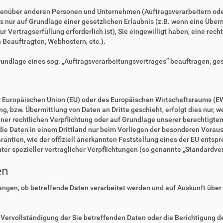
enüber anderen Personen und Unternehmen (Auftragsverarbeitern oder D
es nur auf Grundlage einer gesetzlichen Erlaubnis (z.B. wenn eine Überm
zur Vertragserfüllung erforderlich ist), Sie eingewilligt haben, eine rec
n Beauftragten, Webhostern, etc.).
Grundlage eines sog. „Auftragsverarbeitungsvertrages“ beauftragen, ge
der Europäischen Union (EU) oder des Europäischen Wirtschaftsraums (E
 bzw. Übermittlung von Daten an Dritte geschieht, erfolgt dies nur, we
einer rechtlichen Verpflichtung oder auf Grundlage unserer berechtigte
 die Daten in einem Drittland nur beim Vorliegen der besonderen Voraus
rantien, wie der offiziell anerkannten Feststellung eines der EU ents
nter spezieller vertraglicher Verpflichtungen (so genannte „Standardve
en
langen, ob betreffende Daten verarbeitet werden und auf Auskunft über
Vervollständigung der Sie betreffenden Daten oder die Berichtigung de