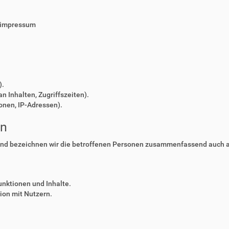
/impressum
).
n Inhalten, Zugriffszeiten).
onen, IP-Adressen).
en
nd bezeichnen wir die betroffenen Personen zusammenfassend auch al
unktionen und Inhalte.
on mit Nutzern.