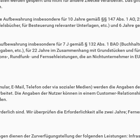
Daten werden gesperrt und nicht für andere Zwecke verarbeitet. Das gilt 
n.
ie Aufbewahrung insbesondere für 10 Jahre gemäß §§ 147 Abs. 1 AO, 257
sbücher, für Besteuerung relevanter Unterlagen, etc.) und 6 Jahre ge
e Aufbewahrung insbesondere für 7 J gemäß § 132 Abs. 1 BAO (Buchhal
gaben, etc.), für 22 Jahre im Zusammenhang mit Grundstücken und fü
ns-, Rundfunk- und Fernsehleistungen, die an Nichtunternehmer in EU-
mular, E-Mail, Telefon oder via sozialer Medien) werden die Angaben d
erarbeitet. Die Angaben der Nutzer können in einem Customer-Relatio
den.
derlich sind. Wir überprüfen die Erforderlichkeit alle zwei Jahre; Ferne
en dienen der Zurverfügungstellung der folgenden Leistungen: Infrast