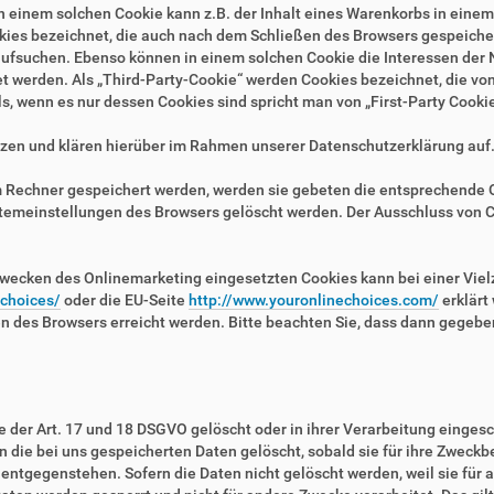
n einem solchen Cookie kann z.B. der Inhalt eines Warenkorbs in eine
kies bezeichnet, die auch nach dem Schließen des Browsers gespeichert
fsuchen. Ebenso können in einem solchen Cookie die Interessen der N
erden. Als „Third-Party-Cookie“ werden Cookies bezeichnet, die von 
, wenn es nur dessen Cookies sind spricht man von „First-Party Cookie
zen und klären hierüber im Rahmen unserer Datenschutzerklärung auf
em Rechner gespeichert werden, werden sie gebeten die entsprechende 
stemeinstellungen des Browsers gelöscht werden. Der Ausschluss von 
wecken des Onlinemarketing eingesetzten Cookies kann bei einer Vielza
/choices/
oder die EU-Seite
http://www.youronlinechoices.com/
erklärt
en des Browsers erreicht werden. Bitte beachten Sie, dass dann gegebe
der Art. 17 und 18 DSGVO gelöscht oder in ihrer Verarbeitung eingesc
die bei uns gespeicherten Daten gelöscht, sobald sie für ihre Zweckb
ntgegenstehen. Sofern die Daten nicht gelöscht werden, weil sie für a