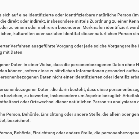
sich auf eine identifizierte oder identifizierbare natürliche Person (i
, die direkt oder indirekt, insbesondere mittels Zuordnung zu einer 
 oder zu einem oder mehreren besonderen Merkmalen identifiziert werd
ichen, kulturellen oder sozialen Identität dieser natürlichen Person sin
tisierter Verfahren ausgeführte Vorgang oder jede solche Vorgangsre
g mit Daten.
ner Daten in einer Weise, dass die personenbezogenen Daten ohne Hi
rden können, sofern diese zusätzlichen Informationen gesondert aufb
ersonenbezogenen Daten nicht einer identifizierten oder identifizier
ng personenbezogener Daten, die darin besteht, dass diese personenbe
son beziehen, zu bewerten, insbesondere um Aspekte bezüglich Arbeitsle
fenthaltsort oder Ortswechsel dieser natürlichen Person zu analysieren
ische Person, Behörde, Einrichtung oder andere Stelle, die allein oder 
et, bezeichnet.
e Person, Behörde, Einrichtung oder andere Stelle, die personenbezogen