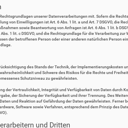
n
 Rechtsgrundlagen unserer Datenverarbeitungen mit. Sofern die Rechts
lung von Einwilligungen ist Art. 6 Abs. 1 lit. a und Art. 7 DSGVO, die R
ßnahmen sowie Beantwortung von Anfragen ist Art. 6 Abs. 1 lit. b DSGV
6 Abs. 1 lit. c DSGVO, und die Rechtsgrundlage für die Verarbeitung zur
eressen der betroffenen Person oder einer anderen natürlichen Person 
ndlage.
rücksichtigung des Stands der Technik, der Implementierungskosten u
swahrscheinlichkeit und Schwere des Risikos für die Rechte und Freihe
emessenes Schutzniveau zu gewährleisten.
der Vertraulichkeit, Integrität und Verfügbarkeit von Daten durch Ko
ergabe, der Sicherung der Verfügbarkeit und ihrer Trennung. Des Weiter
aten und Reaktion auf Gefährdung der Daten gewährleisten. Ferner b
Hardware, Software sowie Verfahren, entsprechend dem Prinzip des Da
GVO).
rarbeitern und Dritten