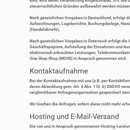
sind, wird deren Verarbeitung eingeschränkt. D.h. die 
steuerrechtlichen Gründen aufbewahrt werden müsse
Nach gesetzlichen Vorgaben in Deutschland, erfolgt d
Aufzeichnungen, Lageberichte, Buchungsbelege, Handel
(Handelsbriefe).
Nach gesetzlichen Vorgaben in Österreich erfolgt di
Geschäftspapiere, Aufstellung der Einnahmen und Aus
elektronisch erbrachten Leistungen, Telekommunikatio
One-Stop-Shop (MOSS) in Anspruch genommen wird.
Kontaktaufnahme
Bei der Kontaktaufnahme mit uns (z.B. per Kontaktfor
deren Abwicklung gem. Art. 6 Abs. 1 lit. b) DSGVO v
vergleichbarer Anfragenorganisation gespeichert wer
Wir löschen die Anfragen, sofern diese nicht mehr erfor
Hosting und E-Mail-Versand
Die von uns in Anspruch genommenen Hosting-Leistung