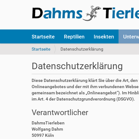
S
Startseite
Reptilien
Insekten
Unter
e
k
S
Startseite
Datenschutzerklärung
t
i
i
e
Datenschutzerklärung
o
s
n
i
e
n
Diese Datenschutzerklärung klärt Sie über die Art, d
n
d
Onlineangebotes und der mit ihm verbundenen Webseite
h
gemeinsam bezeichnet als „Onlineangebot“). Im Hinblick
i
im Art. 4 der Datenschutzgrundverordnung (DSGVO).
e
Verantwortlicher
r
:
DahmsTierleben
Wolfgang Dahm
50997 Köln