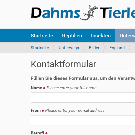
S
Startseite
Reptilien
Insekten
Unter
e
k
S
Startseite
Unterwegs
Bilder
England
t
i
i
e
Kontaktformular
o
s
n
i
e
n
Füllen Sie dieses Formular aus, um den Verantwo
n
d
Name
Please enter your full name.
h
i
e
r
From
Please enter your e-mail address.
:
Betreff