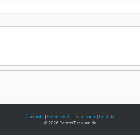
Übersicht
|
Datenschutz
|
Impressum
|
Kontakt
©
2026
DahmsTierleben.de