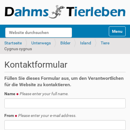
S
Website durchsuchen
Toggle na
e
k
Erweiterte Suche…
Startseite
Unterwegs
Bilder
Island
Tiere
t
Cygnus cygnus
i
o
Kontaktformular
n
e
n
Füllen Sie dieses Formular aus, um den Verantwortlichen
für die Website zu kontaktieren.
Name
Please enter your full name.
From
Please enter your e-mail address.