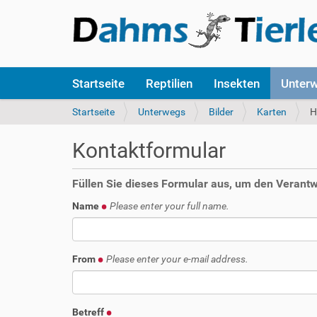
S
Startseite
Reptilien
Insekten
Unter
e
k
S
Startseite
Unterwegs
Bilder
Karten
H
t
i
i
e
Kontaktformular
o
s
n
i
e
n
Füllen Sie dieses Formular aus, um den Verantwo
n
d
Name
Please enter your full name.
h
i
e
r
From
Please enter your e-mail address.
:
Betreff