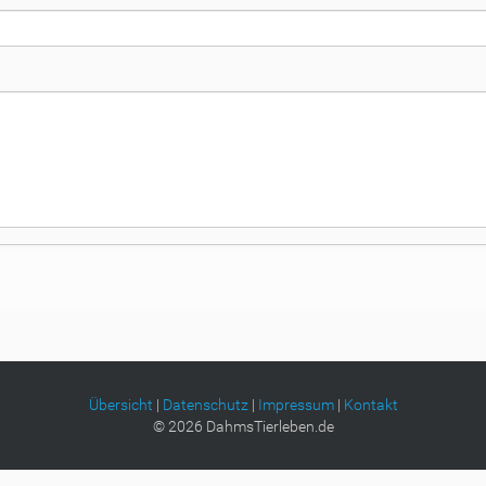
Übersicht
|
Datenschutz
|
Impressum
|
Kontakt
©
2026
DahmsTierleben.de